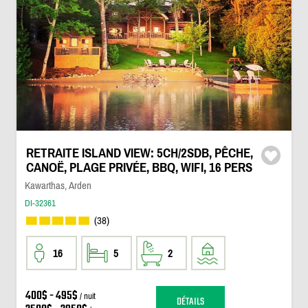
RETRAITE ISLAND VIEW: 5CH/2SDB, PÊCHE,
CANOË, PLAGE PRIVÉE, BBQ, WIFI, 16 PERS
Kawarthas, Arden
DI-32361
(38)
16
5
2
400$ - 495$
/ nuit
DÉTAILS