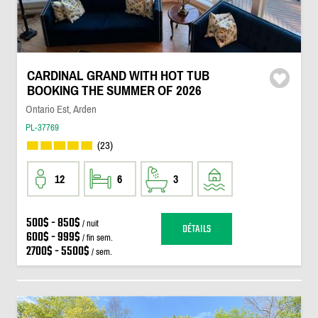
CARDINAL GRAND WITH HOT TUB
BOOKING THE SUMMER OF 2026
Ontario Est, Arden
PL-37769
(23)
12
6
3
500$ - 850$
/ nuit
DÉTAILS
600$ - 999$
/ fin sem.
2700$ - 5500$
/ sem.