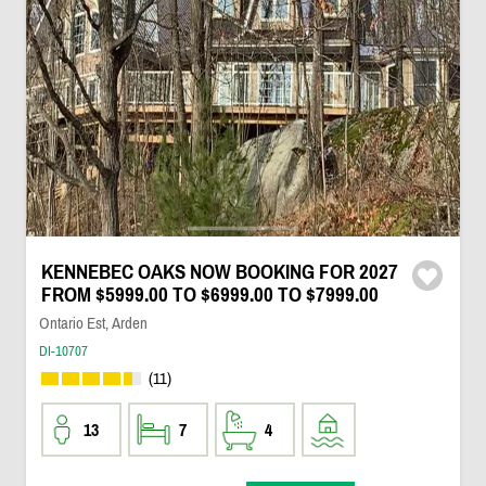
KENNEBEC OAKS NOW BOOKING FOR 2027
FROM $5999.00 TO $6999.00 TO $7999.00
Ontario Est, Arden
DI-10707
(11)
13
7
4