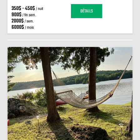
350$ - 450$
/ nuit
DÉTAILS
900$
/ fin sem.
2000$
/ sem.
6000$
/ mois