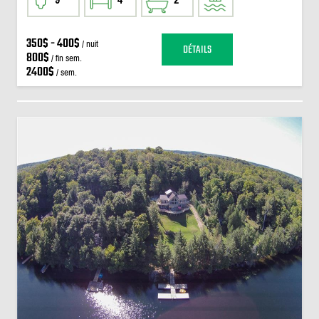
350$ - 400$
/ nuit
DÉTAILS
800$
/ fin sem.
2400$
/ sem.