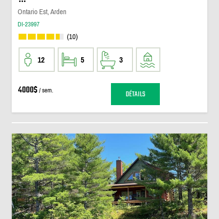
Ontario Est, Arden
DI-23997
(10)
12
5
3
4000$
/ sem.
DÉTAILS