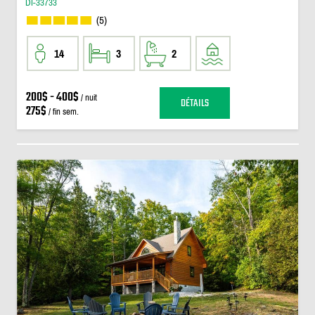
DI-33733
(5)
14
3
2
200$ - 400$
/ nuit
DÉTAILS
275$
/ fin sem.