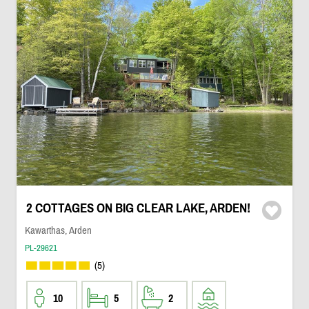
2 COTTAGES ON BIG CLEAR LAKE, ARDEN!
Kawarthas, Arden
PL-29621
(5)
10
5
2