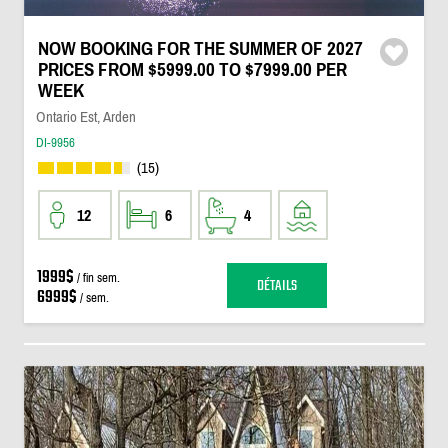
NOW BOOKING FOR THE SUMMER OF 2027
PRICES FROM $5999.00 TO $7999.00 PER
WEEK
Ontario Est, Arden
DI-9956
(15)
12
6
4
1999$
/ fin sem.
DÉTAILS
6999$
/ sem.