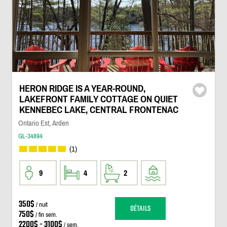
HERON RIDGE IS A YEAR-ROUND,
LAKEFRONT FAMILY COTTAGE ON QUIET
KENNEBEC LAKE, CENTRAL FRONTENAC
Ontario Est, Arden
GL-34894
(1)
9
4
2
350$
/ nuit
DÉTAILS
750$
/ fin sem.
2200$ - 3100$
/ sem.