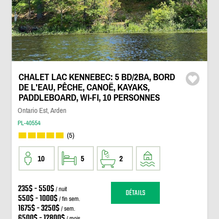
CHALET LAC KENNEBEC: 5 BD/2BA, BORD
DE L'EAU, PÊCHE, CANOË, KAYAKS,
PADDLEBOARD, WI-FI, 10 PERSONNES
Ontario Est, Arden
PL-40554
(5)
10
5
2
235$ - 550$
/ nuit
DÉTAILS
550$ - 1000$
/ fin sem.
1675$ - 3250$
/ sem.
6500$ - 12800$
/ mois