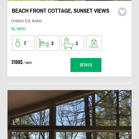
BEACH FRONT COTTAGE, SUNSET VIEWS
Ontario Est, Arden
GL-36031
7
3
1
2199$
/ sem.
DÉTAILS