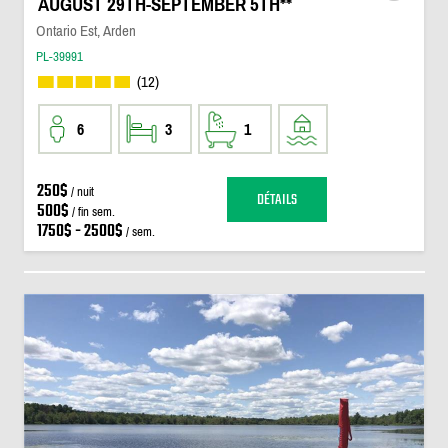
AUGUST 29TH-SEPTEMBER 5TH**
Ontario Est, Arden
PL-39991
(12)
6
3
1
250$
/ nuit
DÉTAILS
500$
/ fin sem.
1750$ - 2500$
/ sem.