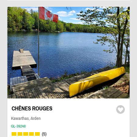
CHÊNES ROUGES
Kawarthas, Arden
GL-39248
(5)