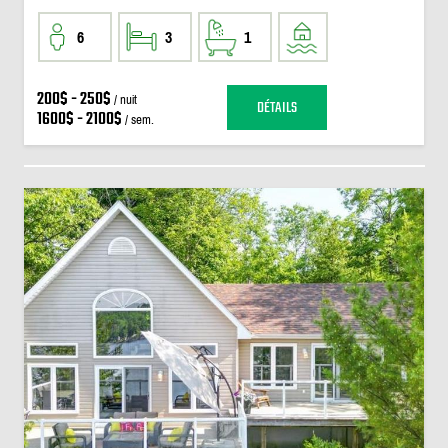
6
3
1
200$ - 250$
/ nuit
DÉTAILS
1600$ - 2100$
/ sem.