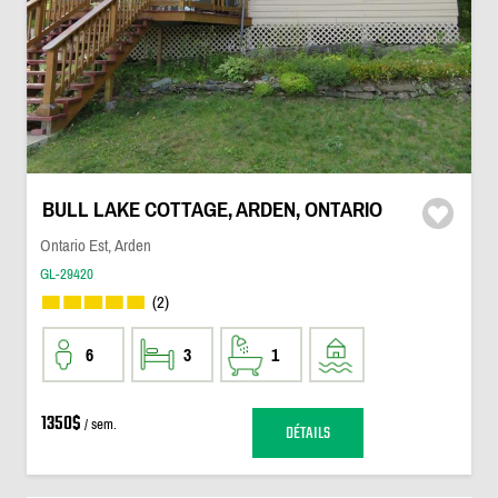
BULL LAKE COTTAGE, ARDEN, ONTARIO
Ontario Est, Arden
GL-29420
(2)
6
3
1
1350$
/ sem.
DÉTAILS