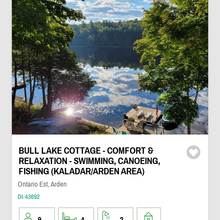
BULL LAKE COTTAGE - COMFORT &
RELAXATION - SWIMMING, CANOEING,
FISHING (KALADAR/ARDEN AREA)
Ontario Est, Arden
DI-43692
9
4
2