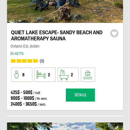
QUIET LAKE ESCAPE- SANDY BEACH AND
AROMATHERAPY SAUNA
Ontario Est, Arden
DI-42770
(3)
8
2
2
425$ - 500$
/ nuit
DÉTAILS
900$ - 1000$
/ fin sem.
2400$ - 3650$
/ sem.