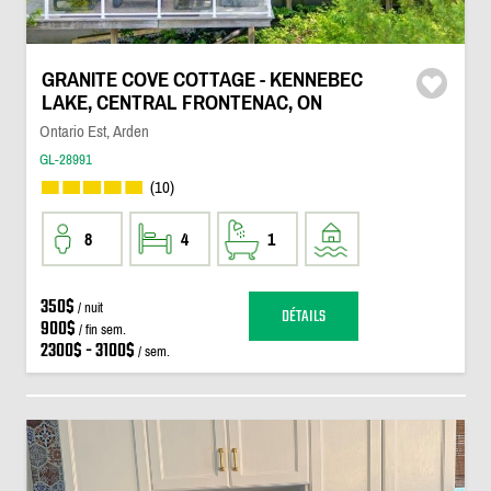
GRANITE COVE COTTAGE - KENNEBEC
LAKE, CENTRAL FRONTENAC, ON
Ontario Est, Arden
GL-28991
(10)
8
4
1
350$
/ nuit
DÉTAILS
900$
/ fin sem.
2300$ - 3100$
/ sem.