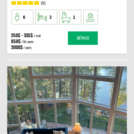
(5)
6
3
1
250$ - 335$
/ nuit
DÉTAILS
950$
/ fin sem.
2000$
/ sem.