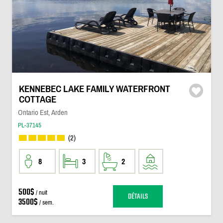
KENNEBEC LAKE FAMILY WATERFRONT
COTTAGE
Ontario Est, Arden
PL-37145
(2)
8
3
2
500$
/ nuit
DÉTAILS
3500$
/ sem.