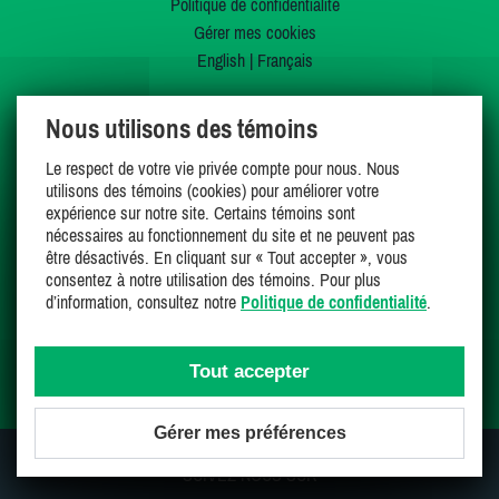
Politique de confidentialité
Gérer mes cookies
English
|
Français
PROPRIÉTAIRES
Nous utilisons des témoins
Inscrivez votre chalet
Le respect de votre vie privée compte pour nous. Nous
Accès propriétaire
utilisons des témoins (cookies) pour améliorer votre
expérience sur notre site. Certains témoins sont
LOCATAIRES
nécessaires au fonctionnement du site et ne peuvent pas
Chalets à louer
être désactivés. En cliquant sur « Tout accepter », vous
consentez à notre utilisation des témoins. Pour plus
Chalets à vendre
d’information, consultez notre
Politique de confidentialité
.
Dernières inscriptions
Offres spéciales
Mes favoris
Tout accepter
Gérer mes préférences
SUIVEZ-NOUS SUR