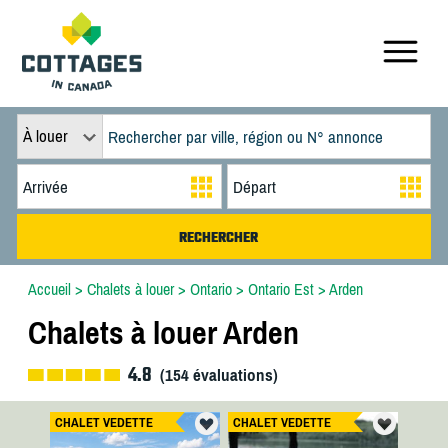
À louer
Accueil
>
Chalets à louer
>
Ontario
>
Ontario Est
>
Arden
Chalets à louer Arden
4.8
(
154
évaluations)
CHALET VEDETTE
CHALET VEDETTE