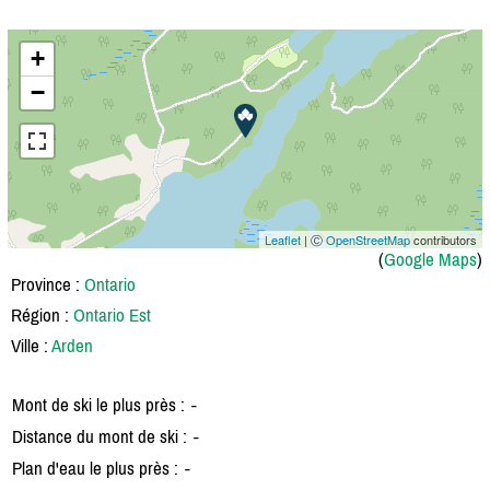
+
−
Leaflet
| Ⓒ
OpenStreetMap
contributors
(
Google Maps
)
Province :
Ontario
Région :
Ontario Est
Ville :
Arden
Mont de ski le plus près :
-
Distance du mont de ski :
-
Plan d'eau le plus près :
-