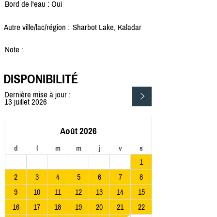
Bord de l'eau : Oui
Autre ville/lac/région :
Sharbot Lake, Kaladar
Note :
DISPONIBILITÉ
Dernière mise à jour :
13 juillet 2026
Août 2026
d
l
m
m
j
v
s
1
2
3
4
5
6
7
8
9
10
11
12
13
14
15
16
17
18
19
20
21
22