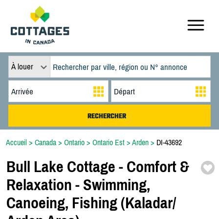
À louer
Accueil
>
Canada
>
Ontario
>
Ontario Est
>
Arden
>
DI-43692
Bull Lake Cottage -
Comfort &
Relaxation -
Swimming,
Canoeing,
Fishing (Kaladar/