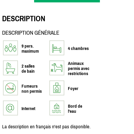
DESCRIPTION
DESCRIPTION GÉNÉRALE
9 pers.
4 chambres
maximum
Animaux
2 salles
permis avec
de bain
restrictions
Fumeurs
Foyer
non permis
Bord de
Internet
l'eau
La description en français n'est pas disponible.