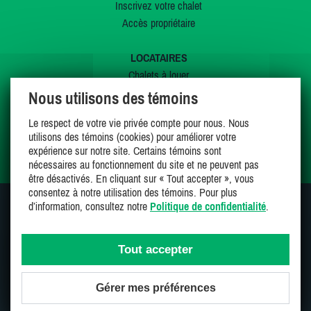
Inscrivez votre chalet
Accès propriétaire
LOCATAIRES
Chalets à louer
Chalets à vendre
Nous utilisons des témoins
Dernières inscriptions
Le respect de votre vie privée compte pour nous. Nous
Offres spéciales
utilisons des témoins (cookies) pour améliorer votre
Mes favoris
expérience sur notre site. Certains témoins sont
nécessaires au fonctionnement du site et ne peuvent pas
être désactivés. En cliquant sur « Tout accepter », vous
consentez à notre utilisation des témoins. Pour plus
d’information, consultez notre
Politique de confidentialité
.
SUIVEZ-NOUS SUR
Tout accepter
Gérer mes préférences
Une entreprise 100% canadienne et fière de l'être