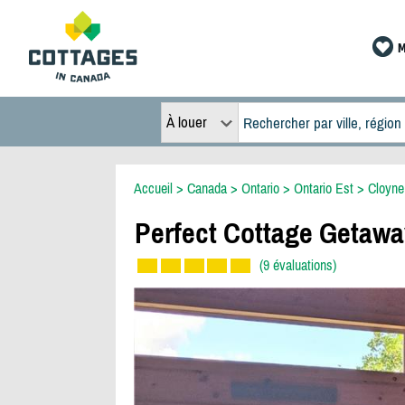
M
À louer
Accueil
>
Canada
>
Ontario
>
Ontario Est
>
Cloyne
Perfect Cottage Getawa
(9 évaluations)