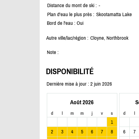
Distance du mont de ski :
-
Plan d'eau le plus près :
Skootamatta Lake
Bord de l'eau : Oui
Autre ville/lac/région :
Cloyne, Northbrook
Note :
DISPONIBILITÉ
Dernière mise à jour : 2 juin 2026
Août 2026
S
d
l
m
m
j
v
s
d
l
1
2
3
4
5
6
7
8
6
7