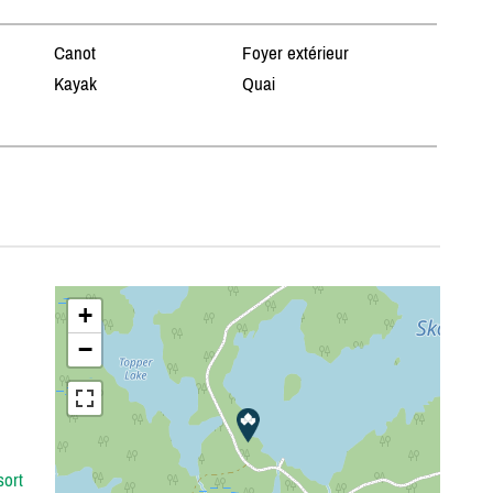
Canot
Foyer extérieur
Kayak
Quai
n
+
−
ort