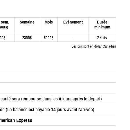
 sem.
Semaine
Mois
Événement
Durée
minimum
nuits)
00$
2300$
5000$
-
2 Nuits
Les prix sont en dollar Canadien
curité sera remboursé dans les
4
jours après le départ)
ion (La balance est payable
14
jours avant l'arrivée)
American Express