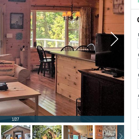
T
1/27