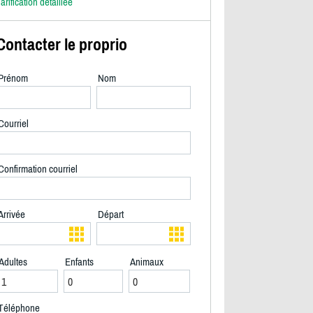
arification détaillée
Contacter le proprio
Prénom
Nom
Courriel
Confirmation courriel
Arrivée
Départ
Adultes
Enfants
Animaux
2/27
Téléphone