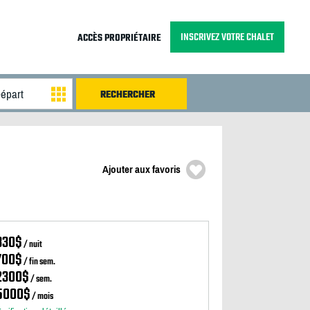
INSCRIVEZ VOTRE CHALET
ACCÈS PROPRIÉTAIRE
Ajouter aux favoris
330$
/ nuit
700$
/ fin sem.
2300$
/ sem.
5000$
/ mois