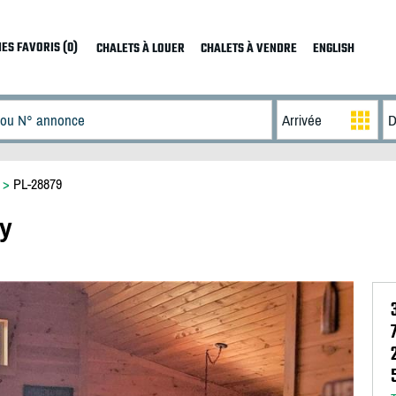
ES FAVORIS (0)
CHALETS À LOUER
CHALETS À VENDRE
ENGLISH
>
PL-28879
y