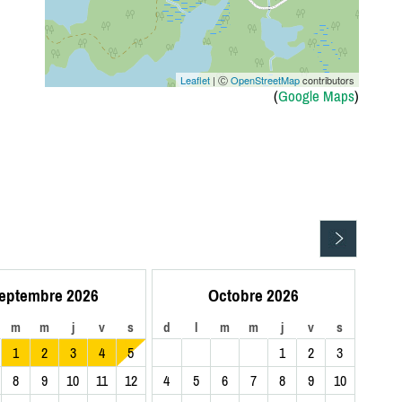
Leaflet
| Ⓒ
OpenStreetMap
contributors
(
Google Maps
)
eptembre 2026
Octobre 2026
m
m
j
v
s
d
l
m
m
j
v
s
1
2
3
4
5
1
2
3
8
9
10
11
12
4
5
6
7
8
9
10