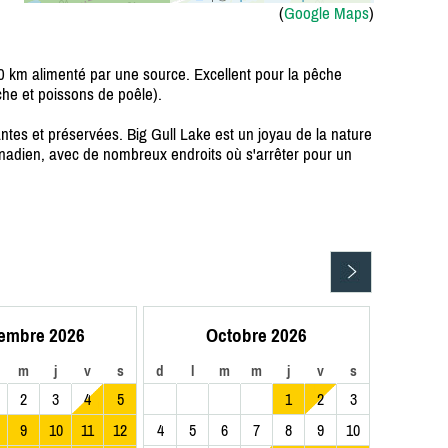
(
Google Maps
)
20 km alimenté par une source. Excellent pour la pêche
che et poissons de poêle).
tes et préservées. Big Gull Lake est un joyau de la nature
canadien, avec de nombreux endroits où s'arrêter pour un
embre 2026
Octobre 2026
m
j
v
s
d
l
m
m
j
v
s
2
3
4
5
1
2
3
9
10
11
12
4
5
6
7
8
9
10