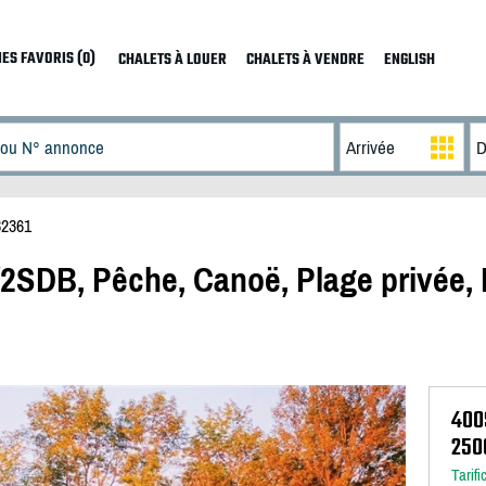
ES FAVORIS (0)
CHALETS À LOUER
CHALETS À VENDRE
ENGLISH
32361
H/2SDB, Pêche, Canoë, Plage privée,
400
250
Tarifi