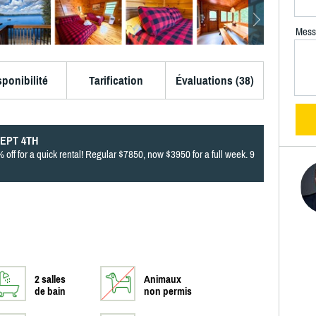
Mess
sponibilité
Tarification
Évaluations (38)
SEPT 4TH
 off for a quick rental! Regular $7850, now $3950 for a full week. 9
2 salles
Animaux
de bain
non permis