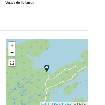
Vestes de flottaison
+
−
Leaflet
| Ⓒ
OpenStreetMap
contributors