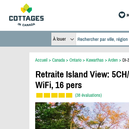
M
À louer
Accueil
>
Canada
>
Ontario
>
Kawarthas
>
Arden
>
DI-
Retraite Island View: 5C
WiFi, 16 pers
(38 évaluations)