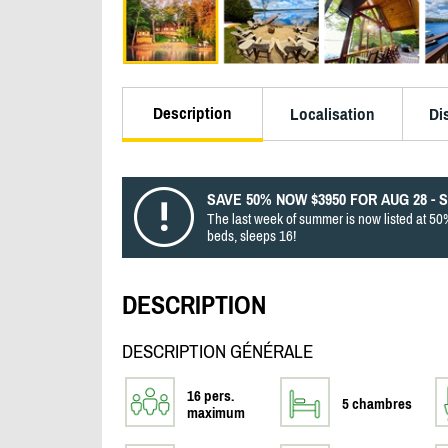
Description
Localisation
Di
SAVE 50% NOW $3950 FOR AUG 28 - 
The last week of summer is now listed at 50%
beds, sleeps 16!
DESCRIPTION
DESCRIPTION GÉNÉRALE
16 pers.
5 chambres
maximum