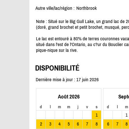
Autre ville/lac/région :
Northbrook
Note : Situé sur le Big Gull Lake, un grand lac de 
(doré, grand brochet et petit brochet, musqué, per
Le lac est entouré à 80% de terres couronnes vacan
situé dans l'est de l'Ontario, au c?ur du Bouclier 
pique-nique sur la rive.
DISPONIBILITÉ
Dernière mise à jour : 17 juin 2026
Août 2026
Sept
d
l
m
m
j
v
s
d
l
m
1
1
2
3
4
5
6
7
8
6
7
8