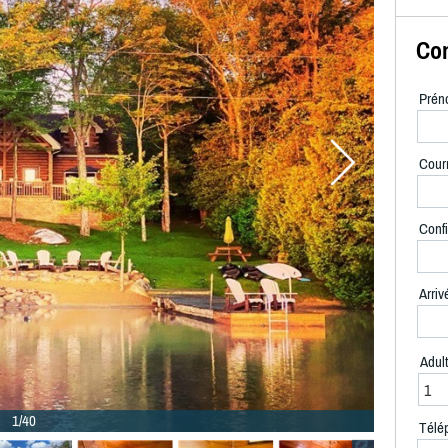
Con
Prén
Courr
Confi
Arriv
Adul
1/40
Télé