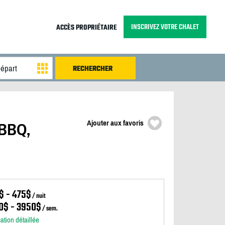
INSCRIVEZ VOTRE CHALET
ACCÈS PROPRIÉTAIRE
Ajouter aux favoris
 BBQ,
$ - 475$
/ nuit
0$ - 3950$
/ sem.
cation détaillée