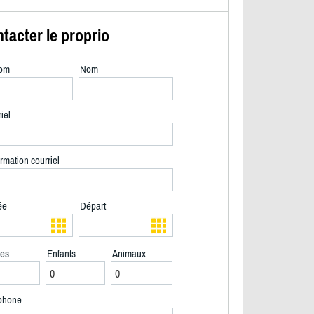
tacter le proprio
om
Nom
iel
rmation courriel
ée
Départ
tes
Enfants
Animaux
2/40
phone