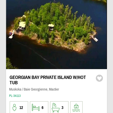
GEORGIAN BAY PRIVATE ISLAND W/HOT
TUB
Muskoka / Baie Georgienne, Mactier
PL-34113
12
6
3