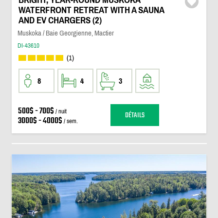
WATERFRONT RETREAT WITH A SAUNA
AND EV CHARGERS (2)
Muskoka / Baie Georgienne, Mactier
DI-43610
(1)
8
4
3
500$ - 700$
/ nuit
DÉTAILS
3000$ - 4000$
/ sem.