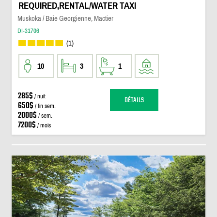
REQUIRED,RENTAL/WATER TAXI
Muskoka / Baie Georgienne, Mactier
DI-31706
(1)
10
3
1
285$
/ nuit
DÉTAILS
650$
/ fin sem.
2000$
/ sem.
7200$
/ mois