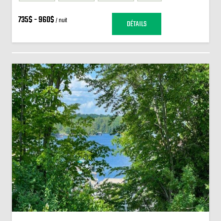
735$ - 960$
/ nuit
DÉTAILS