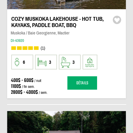
COZY MUSKOKA LAKEHOUSE - HOT TUB,
KAYAKS, PADDLE BOAT, BBQ
Muskoka / Baie Georgienne, Mactier
DI-43920
(1)
6
3
3
400$ - 600$
/ nuit
DÉTAILS
1100$
/ fin sem.
2800$ - 4000$
/ sem.