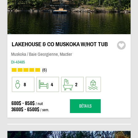
LAKEHOUSE & CO MUSKOKA W/HOT TUB
Muskoka / Baie Georgienne, Mactier
DI-43485
(6)
8
4
2
600$ - 850$
/ nuit
DÉTAILS
3600$ - 6500$
/ sem.