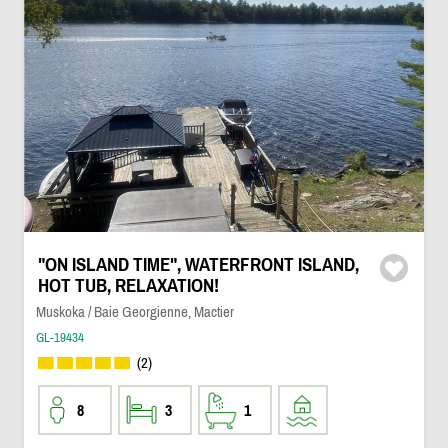
"ON ISLAND TIME", WATERFRONT ISLAND,
HOT TUB, RELAXATION!
Muskoka / Baie Georgienne, Mactier
GL-19434
(2)
8
3
1