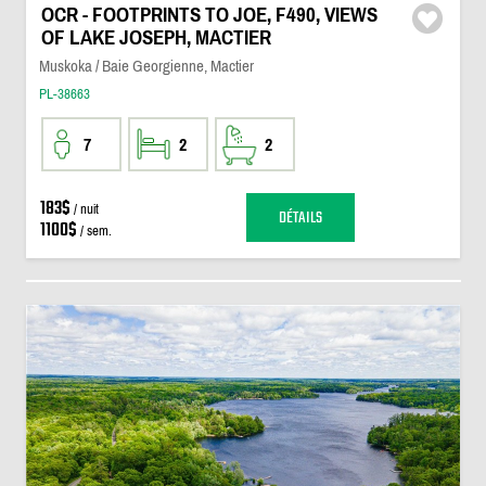
OCR - FOOTPRINTS TO JOE, F490, VIEWS
OF LAKE JOSEPH, MACTIER
Muskoka / Baie Georgienne, Mactier
PL-38663
7
2
2
183$
/ nuit
DÉTAILS
1100$
/ sem.