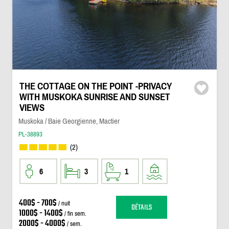
THE COTTAGE ON THE POINT -PRIVACY
WITH MUSKOKA SUNRISE AND SUNSET
VIEWS
Muskoka / Baie Georgienne, Mactier
PL-38893
(2)
6
3
1
400$ - 700$
/ nuit
DÉTAILS
1000$ - 1400$
/ fin sem.
2000$ - 4000$
/ sem.