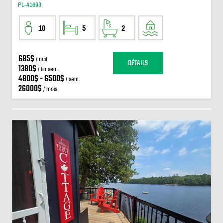
PL-41693
10
5
2
685$
/ nuit
DÉTAILS
1380$
/ fin sem.
4800$ - 6500$
/ sem.
26000$
/ mois