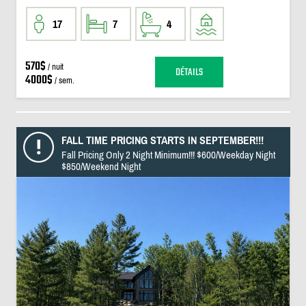
17
7
4
570$
/ nuit
DÉTAILS
4000$
/ sem.
FALL TIME PRICING STARTS IN SEPTEMBER!!!
Fall Pricing Only 2 Night Minimum!!! $600/Weekday Night
$850/Weekend Night