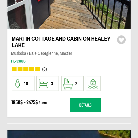
MARTIN COTTAGE AND CABIN ON HEALEY
LAKE
Muskoka / Baie Georgienne, Mactier
PL-33886
(3)
10
3
2
1950$ - 2475$
/ sem.
DÉTAILS