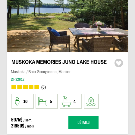
MUSKOKA MEMORIES JUNO LAKE HOUSE
Muskoka / Baie Georgienne, Mactier
DI-32612
(8)
10
5
4
5975$
/ sem.
DÉTAILS
21950$
/ mois