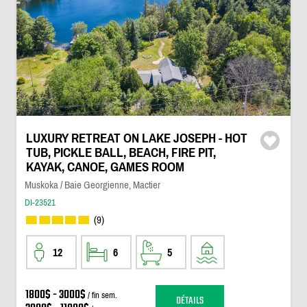
LUXURY RETREAT ON LAKE JOSEPH - HOT
TUB, PICKLE BALL, BEACH, FIRE PIT,
KAYAK, CANOE, GAMES ROOM
Muskoka / Baie Georgienne, Mactier
DI-23521
(9)
12
6
5
1800$ - 3000$
/ fin sem.
DÉTAILS