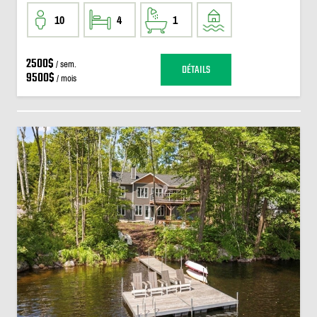
10
4
1
2500$
/ sem.
DÉTAILS
9500$
/ mois