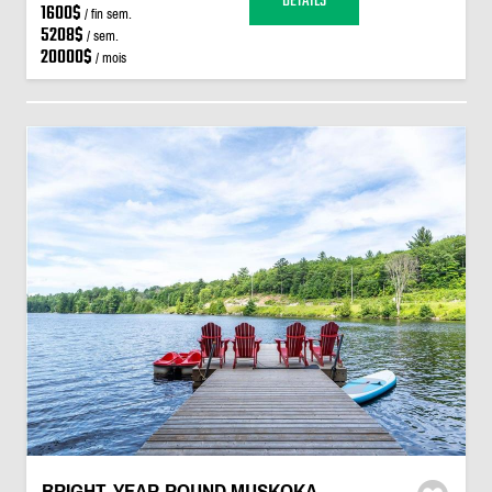
DÉTAILS
1600$
/ fin sem.
5208$
/ sem.
20000$
/ mois
BRIGHT, YEAR-ROUND MUSKOKA