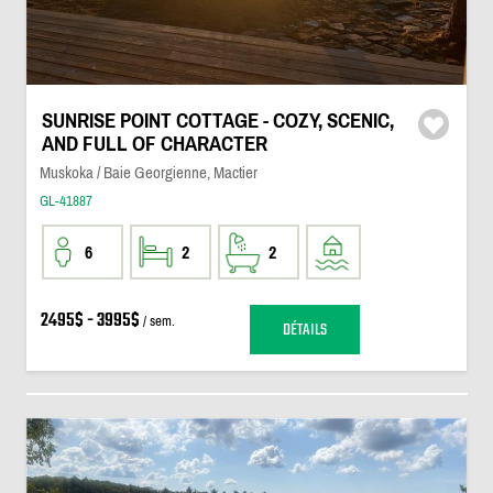
SUNRISE POINT COTTAGE - COZY, SCENIC,
AND FULL OF CHARACTER
Muskoka / Baie Georgienne, Mactier
GL-41887
6
2
2
2495$ - 3995$
/ sem.
DÉTAILS