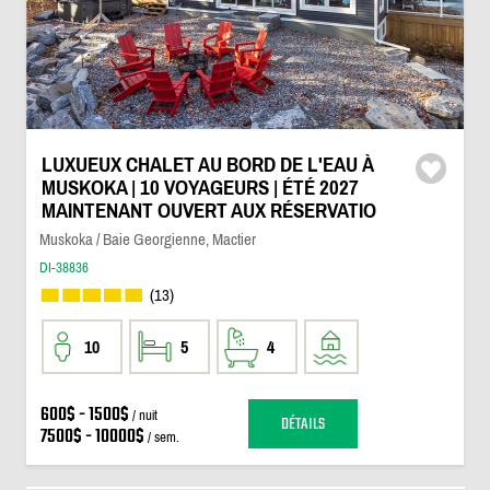
LUXUEUX CHALET AU BORD DE L'EAU À
MUSKOKA | 10 VOYAGEURS | ÉTÉ 2027
MAINTENANT OUVERT AUX RÉSERVATIO
Muskoka / Baie Georgienne, Mactier
DI-38836
(13)
10
5
4
600$ - 1500$
/ nuit
DÉTAILS
7500$ - 10000$
/ sem.