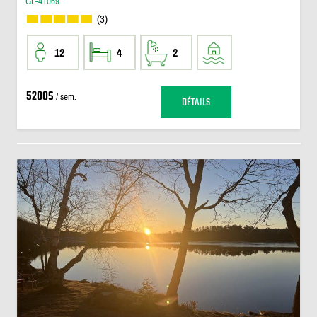
GL-41069
(3)
12
4
2
5200$
/ sem.
DÉTAILS