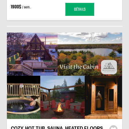
1900$
/ sem.
DÉTAILS
COZY, HOT TUB, SAUNA, HEATED FLOORS,