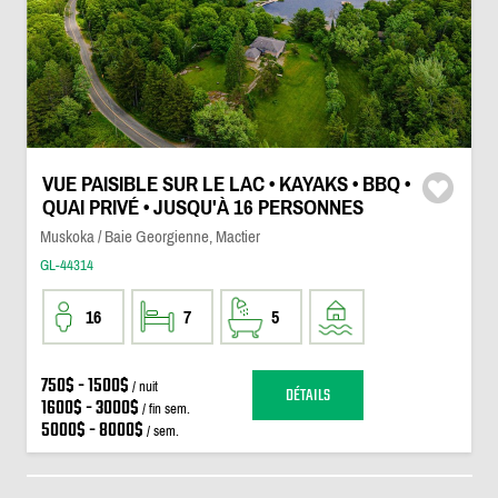
VUE PAISIBLE SUR LE LAC • KAYAKS • BBQ •
QUAI PRIVÉ • JUSQU'À 16 PERSONNES
Muskoka / Baie Georgienne, Mactier
GL-44314
16
7
5
750$ - 1500$
/ nuit
DÉTAILS
1600$ - 3000$
/ fin sem.
5000$ - 8000$
/ sem.