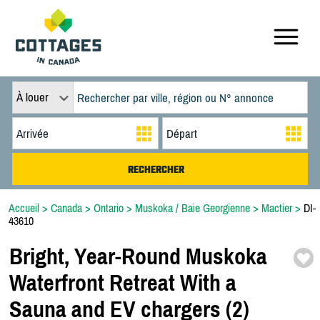
À louer
Accueil
>
Canada
>
Ontario
>
Muskoka / Baie Georgienne
>
Mactier
>
DI-
43610
Bright,
Year-
Round Muskoka
Waterfront Retreat With a
Sauna and EV chargers (2)