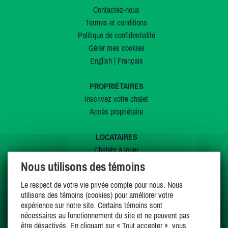
Contactez-nous
Termes et conditions
Politique de confidentialité
Gérer mes cookies
English
|
Français
PROPRIÉTAIRES
Inscrivez votre chalet
Accès propriétaire
LOCATAIRES
Chalets à louer
Chalets à vendre
Nous utilisons des témoins
Dernières inscriptions
Le respect de votre vie privée compte pour nous. Nous
Offres spéciales
utilisons des témoins (cookies) pour améliorer votre
Mes favoris
expérience sur notre site. Certains témoins sont
nécessaires au fonctionnement du site et ne peuvent pas
être désactivés. En cliquant sur « Tout accepter », vous