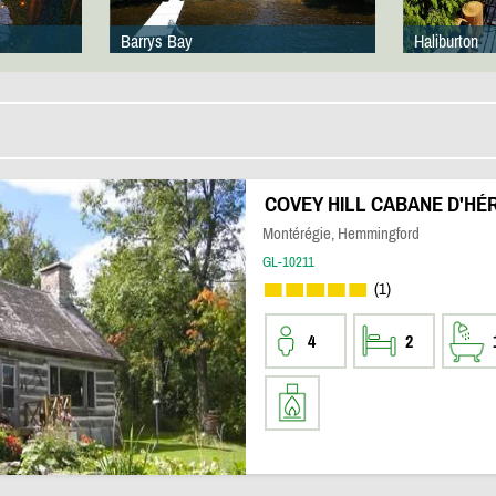
Barrys Bay
Haliburton
COVEY HILL CABANE D'HÉR
Montérégie, Hemmingford
GL-10211
(1)
4
2