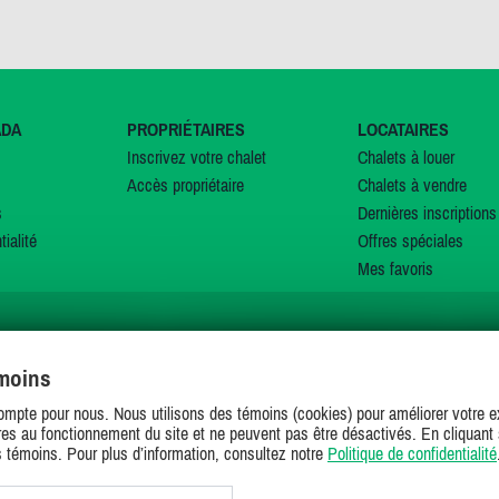
ADA
PROPRIÉTAIRES
LOCATAIRES
Inscrivez votre chalet
Chalets à louer
Accès propriétaire
Chalets à vendre
s
Dernières inscriptions
tialité
Offres spéciales
Mes favoris
émoins
SUIVEZ-NOUS SUR
ompte pour nous. Nous utilisons des témoins (cookies) pour améliorer votre ex
es au fonctionnement du site et ne peuvent pas être désactivés. En cliquant 
s témoins. Pour plus d’information, consultez notre
Politique de confidentialité