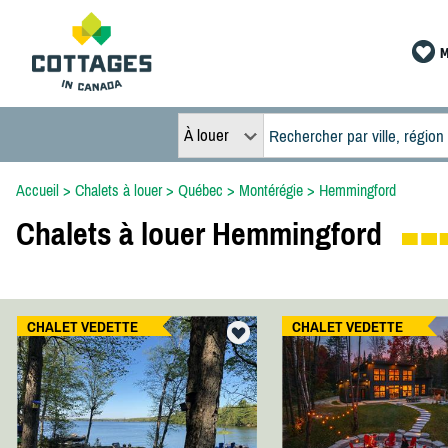
M
À louer
Accueil
>
Chalets à louer
>
Québec
>
Montérégie
>
Hemmingford
Chalets à louer Hemmingford
CHALET VEDETTE
CHALET VEDETTE