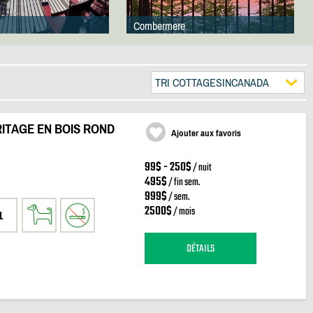
Combermere
TRI COTTAGESINCANADA
ITAGE EN BOIS ROND
Ajouter aux favoris
99$ - 250$
/ nuit
495$
/ fin sem.
999$
/ sem.
2500$
/ mois
1
DÉTAILS