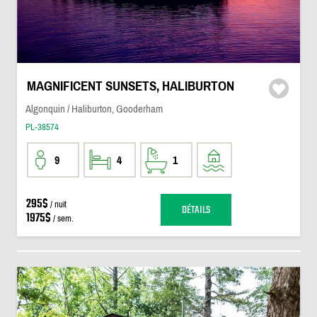
MAGNIFICENT SUNSETS, HALIBURTON
Algonquin / Haliburton, Gooderham
PL-38574
9
4
1
295$
/ nuit
DÉTAILS
1975$
/ sem.