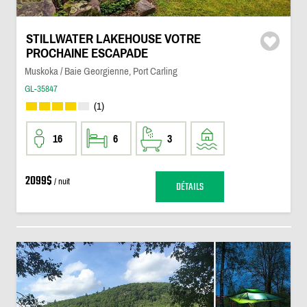
STILLWATER LAKEHOUSE VOTRE
PROCHAINE ESCAPADE
Muskoka / Baie Georgienne, Port Carling
GL-35847
(1)
16
6
3
2099$
/ nuit
DÉTAILS