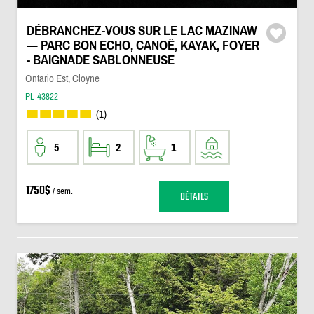
DÉBRANCHEZ-VOUS SUR LE LAC MAZINAW
— PARC BON ECHO, CANOË, KAYAK, FOYER
- BAIGNADE SABLONNEUSE
Ontario Est, Cloyne
PL-43822
(1)
5
2
1
1750$
/ sem.
DÉTAILS