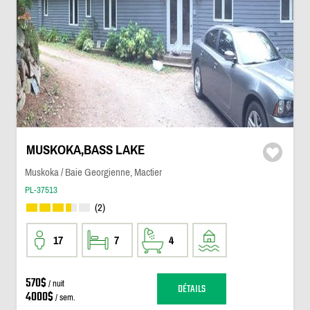
MUSKOKA,BASS LAKE
Muskoka / Baie Georgienne, Mactier
PL-37513
(2)
17
7
4
570$
/ nuit
DÉTAILS
4000$
/ sem.