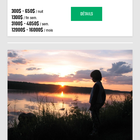
300$ - 650$
/ nuit
DÉTAILS
1300$
/ fin sem.
3100$ - 4050$
/ sem.
12000$ - 16000$
/ mois