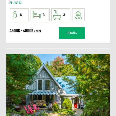
PL-20352
6
3
3
4500$ - 4800$
/ sem.
DÉTAILS