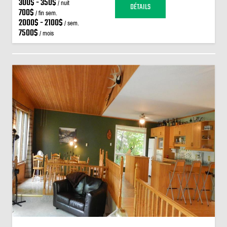
300$ - 350$
/ nuit
DÉTAILS
700$
/ fin sem.
2000$ - 2100$
/ sem.
7500$
/ mois