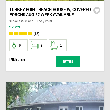
TURKEY POINT BEACH HOUSE W/ COVERED
PORCH!! AUG 22 WEEK AVAILABLE
Sud-ouest Ontario, Turkey Point
PL-19077
(12)
6
2
1
1700$
/ sem.
DÉTAILS