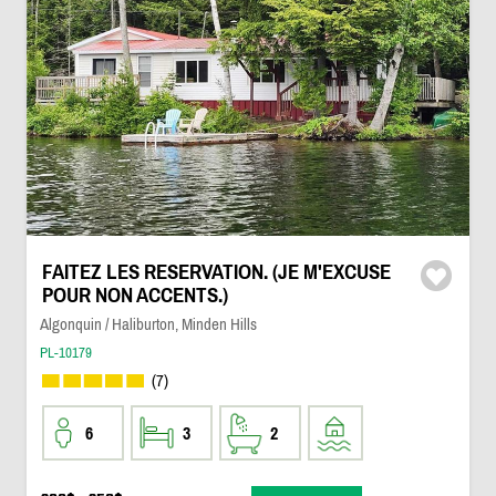
FAITEZ LES RESERVATION. (JE M'EXCUSE
POUR NON ACCENTS.)
Algonquin / Haliburton, Minden Hills
PL-10179
(7)
6
3
2