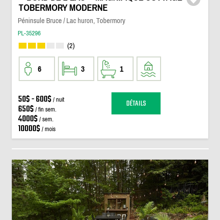
TOBERMORY MODERNE
Péninsule Bruce / Lac huron, Tobermory
PL-35296
(2)
6
3
1
50$ - 600$
/ nuit
DÉTAILS
650$
/ fin sem.
4000$
/ sem.
10000$
/ mois