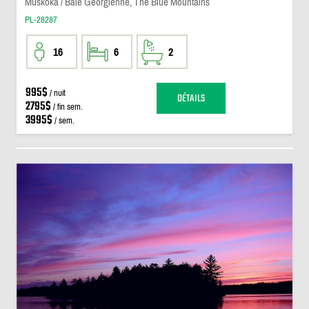
Muskoka / Baie Georgienne, The Blue Mountains
PL-28287
16
6
2
995$
/ nuit
DÉTAILS
2795$
/ fin sem.
3995$
/ sem.