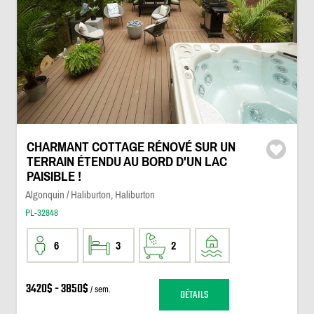
CHARMANT COTTAGE RÉNOVÉ SUR UN
TERRAIN ÉTENDU AU BORD D'UN LAC
PAISIBLE !
Algonquin / Haliburton, Haliburton
PL-32848
6
3
2
3420$ - 3850$
/ sem.
DÉTAILS