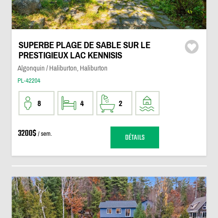
SUPERBE PLAGE DE SABLE SUR LE
PRESTIGIEUX LAC KENNISIS
Algonquin / Haliburton, Haliburton
PL-42204
8
4
2
3200$
/ sem.
DÉTAILS