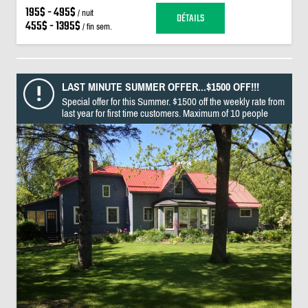
195$ - 495$
/ nuit
DÉTAILS
455$ - 1395$
/ fin sem.
LAST MINUTE SUMMER OFFER...$1500 OFF!!!
Special offer for this Summer. $1500 off the weekly rate from
last year for first time customers. Maximum of 10 people