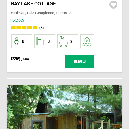
BAY LAKE COTTAGE
Muskoka / Baie Georgienne, Huntsville
PL-13065
(3)
8
3
2
1725$
/ sem.
DÉTAILS