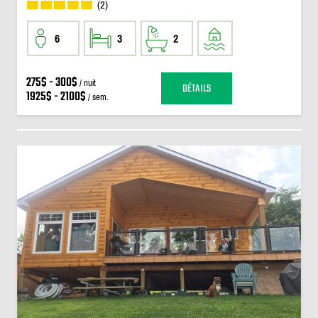
(2)
6
3
2
275$ - 300$
/ nuit
DÉTAILS
1925$ - 2100$
/ sem.