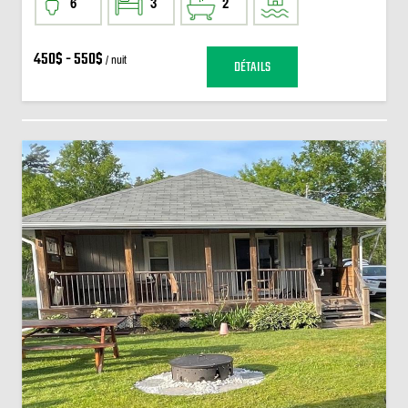
6
3
2
450$ - 550$
/ nuit
DÉTAILS