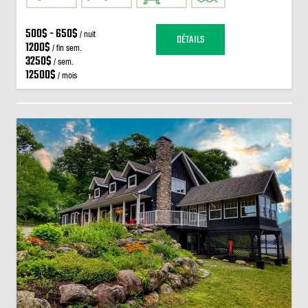
500$ - 650$
/ nuit
DÉTAILS
1200$
/ fin sem.
3250$
/ sem.
12500$
/ mois