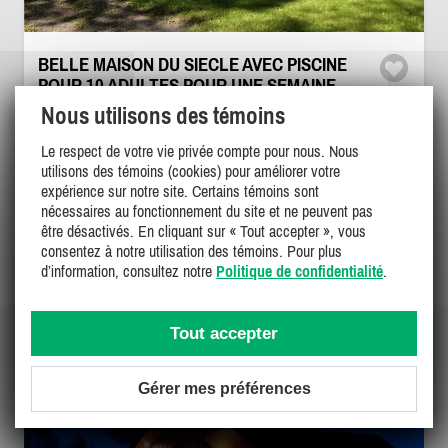
BELLE MAISON DU SIECLE AVEC PISCINE
POUR 10 ADULTES POUR UNE SEMAINE
MINIMUM
Nous utilisons des témoins
Prince Edward County, Picton
Le respect de votre vie privée compte pour nous. Nous
GL-22579
utilisons des témoins (cookies) pour améliorer votre
(21)
expérience sur notre site. Certains témoins sont
nécessaires au fonctionnement du site et ne peuvent pas
être désactivés. En cliquant sur « Tout accepter », vous
10
5
5
consentez à notre utilisation des témoins. Pour plus
d’information, consultez notre
Politique de confidentialité
.
6000$ - 8500$
/ sem.
DÉTAILS
Tout accepter
Gérer mes préférences