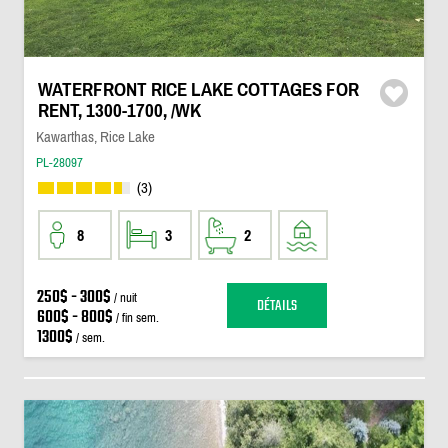
WATERFRONT RICE LAKE COTTAGES FOR
RENT, 1300-1700, /WK
Kawarthas, Rice Lake
PL-28097
(3)
8
3
2
250$ - 300$
/ nuit
DÉTAILS
600$ - 800$
/ fin sem.
1300$
/ sem.