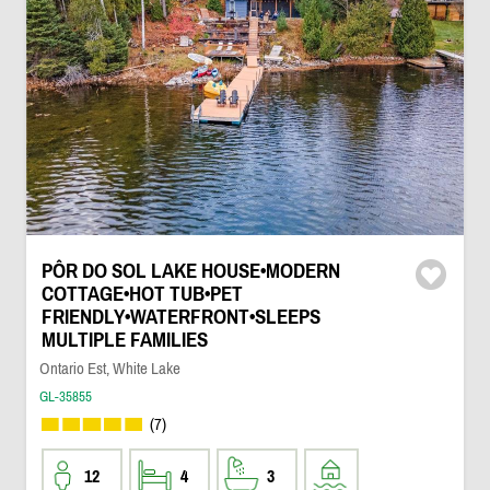
PÔR DO SOL LAKE HOUSE•MODERN
COTTAGE•HOT TUB•PET
FRIENDLY•WATERFRONT•SLEEPS
MULTIPLE FAMILIES
Ontario Est, White Lake
GL-35855
(7)
12
4
3