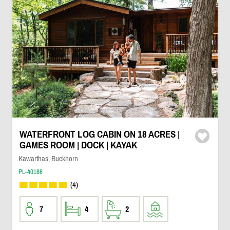
WATERFRONT LOG CABIN ON 18 ACRES |
GAMES ROOM | DOCK | KAYAK
Kawarthas, Buckhorn
PL-40188
(4)
7
4
2