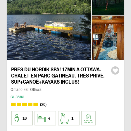
PRÈS DU NORDIK SPA! 17MIN A OTTAWA.
CHALET EN PARC GATINEAU. TRÈS PRIVÉ.
SUP+CANOË+KAYAKS INCLUS!
Ontario Est, Ottawa
GL-36361
(20)
10
4
1