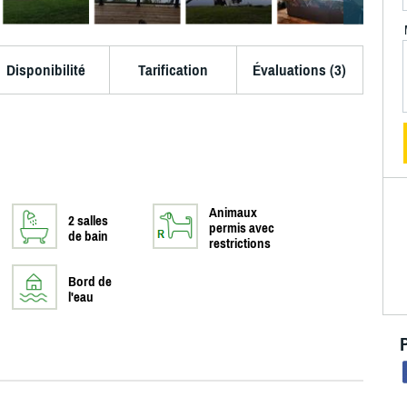
Disponibilité
Tarification
Évaluations (3)
Animaux
2 salles
permis avec
de bain
restrictions
Bord de
l'eau