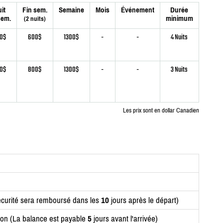
it
Fin sem.
Semaine
Mois
Événement
Durée
sem.
minimum
(2 nuits)
0$
600$
1300$
-
-
4 Nuits
0$
800$
1300$
-
-
3 Nuits
Les prix sont en dollar Canadien
curité sera remboursé dans les
10
jours après le départ)
ion (La balance est payable
5
jours avant l'arrivée)