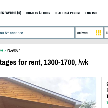
ES FAVORIS (0)
CHALETS À LOUER
CHALETS À VENDRE
ENGLISH
ke
>
PL-28097
tages for rent, 1300-1700, /wk
T