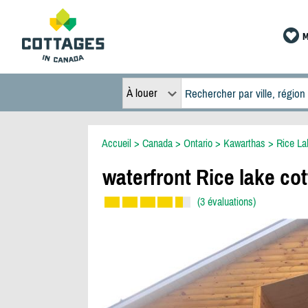
M
À louer
Accueil
>
Canada
>
Ontario
>
Kawarthas
>
Rice La
waterfront Rice lake cot
(3 évaluations)