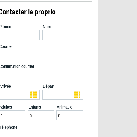
Contacter le proprio
Prénom
Nom
Courriel
Confirmation courriel
Arrivée
Départ
Adultes
Enfants
Animaux
2/35
Téléphone