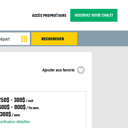
INSCRIVEZ VOTRE CHALET
ACCÈS PROPRIÉTAIRE
Ajouter aux favoris
250$ - 300$
/ nuit
600$ - 800$
/ fin sem.
1300$
/ sem.
arification détaillée