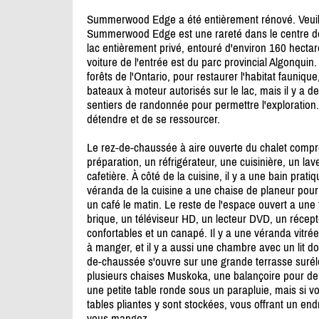
Summerwood Edge a été entièrement rénové. Veuillez 
Summerwood Edge est une rareté dans le centre de 
lac entièrement privé, entouré d'environ 160 hecta
voiture de l'entrée est du parc provincial Algonquin.
forêts de l'Ontario, pour restaurer l'habitat fauniqu
bateaux à moteur autorisés sur le lac, mais il y a 
sentiers de randonnée pour permettre l'exploration
détendre et de se ressourcer.
Le rez-de-chaussée à aire ouverte du chalet compr
préparation, un réfrigérateur, une cuisinière, un la
cafetière. À côté de la cuisine, il y a une bain prati
véranda de la cuisine a une chaise de planeur pour
un café le matin. Le reste de l'espace ouvert a un
brique, un téléviseur HD, un lecteur DVD, un récept
confortables et un canapé. Il y a une véranda vitrée
à manger, et il y a aussi une chambre avec un lit dou
de-chaussée s'ouvre sur une grande terrasse suréle
plusieurs chaises Muskoka, une balançoire pour deux
une petite table ronde sous un parapluie, mais si vo
tables pliantes y sont stockées, vous offrant un end
vous mangez.