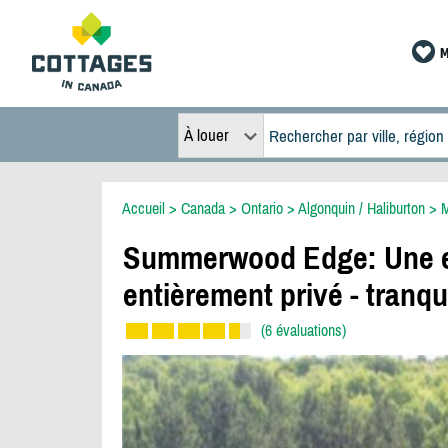
M
À louer
Accueil
>
Canada
>
Ontario
>
Algonquin / Haliburton
>
Summerwood Edge: Une es
entièrement privé - tranqui
(6 évaluations)