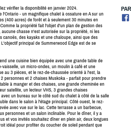
PAR
vérifier la disponibilité en janvier 2024.
l'Ontario - un magnifique chalet à ossature en A sur un
res (400 acres) de forêt et à seulement 30 minutes en
 Comme la propriété fait l'objet d'un plan de gestion des
e, aucune chasse n'est autorisée sur la propriété, ni les
des canoës, des kayaks et une chaloupe, ainsi que des
. L'objectif principal de Summerwood Edge est de se
end une cuisine bien équipée avec une grande table de
ve-vaisselle, un micro-ondes, un moulin à café et une
que au 3 pièces, et le rez-de-chaussée orienté à l'est, la
 2 personnes et 2 chaises Muskoka - parfait pour prendre
e table à manger et des chaises, une grande cheminée en
eur satellite, un lecteur VHS, 3 grandes chaises
 avec un bureau sur le côté sud du chalet à côté de la salle
ble dans le salon à l'étage principal. Côté ouest, le rez-
vée avec vue sur le lac. Cette terrasse a un barbecue,
 personnes et un salon inclinable. Pour le dîner, il y a
us et vos invités souhaitez dîner en plein air, deux longues
roit idéal pour profiter du coucher de soleil pendant que