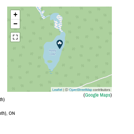
+
−
Leaflet
| Ⓒ
OpenStreetMap
contributors
(
Google Maps
)
th)
oth), ON