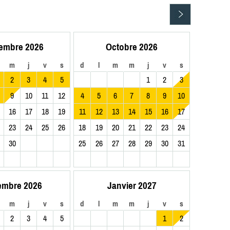
embre 2026
Octobre 2026
m
j
v
s
d
l
m
m
j
v
s
2
3
4
5
1
2
3
9
10
11
12
4
5
6
7
8
9
10
16
17
18
19
11
12
13
14
15
16
17
23
24
25
26
18
19
20
21
22
23
24
30
25
26
27
28
29
30
31
embre 2026
Janvier 2027
m
j
v
s
d
l
m
m
j
v
s
2
3
4
5
1
2