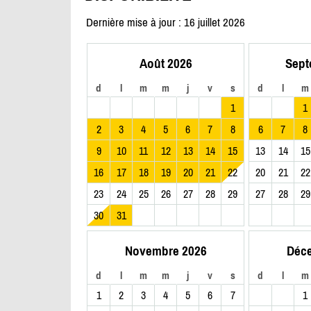
Dernière mise à jour : 16 juillet 2026
Août 2026
Sept
d
l
m
m
j
v
s
d
l
m
1
1
2
3
4
5
6
7
8
6
7
8
9
10
11
12
13
14
15
13
14
15
16
17
18
19
20
21
22
20
21
22
23
24
25
26
27
28
29
27
28
29
30
31
Novembre 2026
Déc
d
l
m
m
j
v
s
d
l
m
1
2
3
4
5
6
7
1