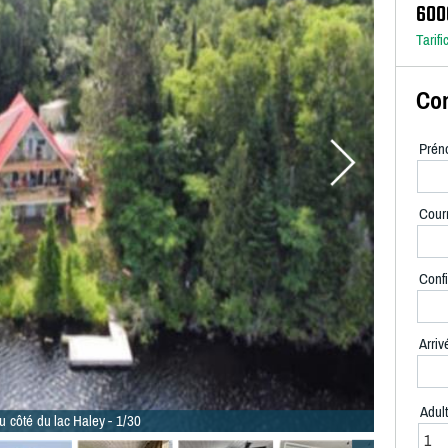
600
Tarifi
Con
Prén
Courr
Confi
Arriv
Adul
u côté du lac Haley - 1/30