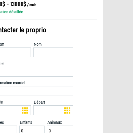
0$ - 13000$
/ mois
cation détaillée
tacter le proprio
om
Nom
iel
rmation courriel
ée
Départ
tes
Enfants
Animaux
Niveau principal côté lac - 2/30