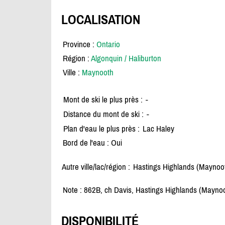
LOCALISATION
Province :
Ontario
Région :
Algonquin / Haliburton
Ville :
Maynooth
Mont de ski le plus près :
-
Distance du mont de ski :
-
Plan d'eau le plus près :
Lac Haley
Bord de l'eau : Oui
Autre ville/lac/région :
Hastings Highlands (Maynoo
Note : 862B, ch Davis, Hastings Highlands (Mayno
DISPONIBILITÉ