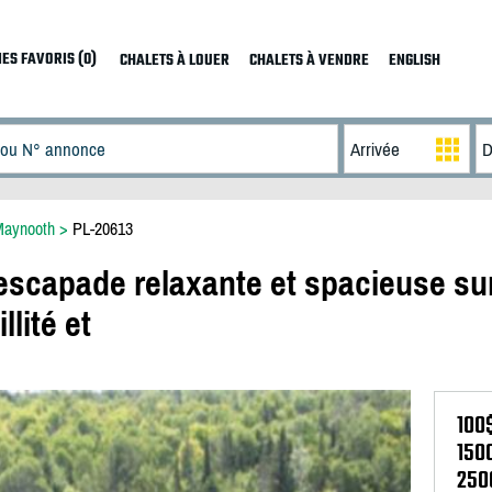
ES FAVORIS (0)
CHALETS À LOUER
CHALETS À VENDRE
ENGLISH
Maynooth
>
PL-20613
capade relaxante et spacieuse sur
llité et
100
150
250