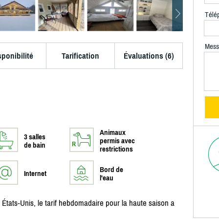
Télé
Mess
sponibilité
Tarification
Évaluations (6)
Animaux
3 salles
permis avec
de bain
restrictions
Bord de
Internet
l'eau
 États-Unis, le tarif hebdomadaire pour la haute saison a