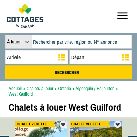
À louer
Accueil
>
Chalets à louer
>
Ontario
>
Algonquin / Haliburton
>
West Guilford
Chalets à louer West Guilford
CHALET VEDETTE
CHALET VEDETTE