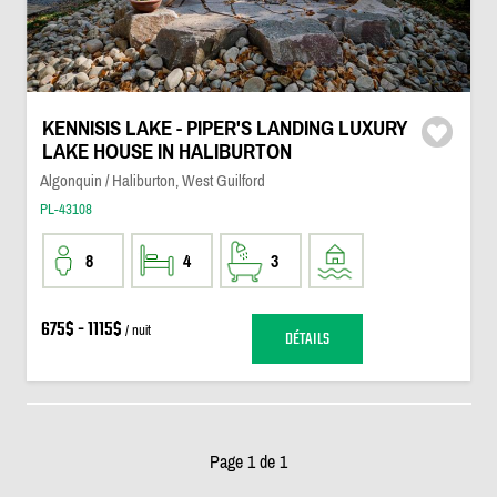
KENNISIS LAKE - PIPER'S LANDING LUXURY
LAKE HOUSE IN HALIBURTON
Algonquin / Haliburton, West Guilford
PL-43108
8
4
3
675$ - 1115$
/ nuit
DÉTAILS
Page 1 de 1