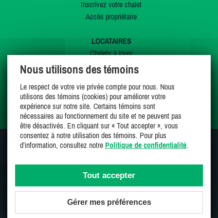
Inscrivez votre chalet
Accès propriétaire
LOCATAIRES
Chalets à louer
Chalets à vendre
Nous utilisons des témoins
Dernières inscriptions
Le respect de votre vie privée compte pour nous. Nous
Offres spéciales
utilisons des témoins (cookies) pour améliorer votre
Mes favoris
expérience sur notre site. Certains témoins sont
nécessaires au fonctionnement du site et ne peuvent pas
être désactivés. En cliquant sur « Tout accepter », vous
consentez à notre utilisation des témoins. Pour plus
d’information, consultez notre
Politique de confidentialité
.
SUIVEZ-NOUS SUR
Tout accepter
Gérer mes préférences
Une entreprise 100% canadienne et fière de l'être