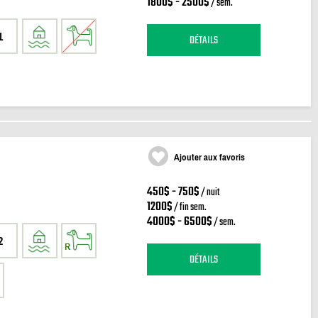
1800$ - 2500$
/ sem.
1
DÉTAILS
Ajouter aux favoris
450$ - 750$
/ nuit
1200$
/ fin sem.
4000$ - 6500$
/ sem.
2
DÉTAILS