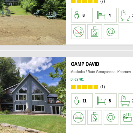
(7)
8
4
CAMP DAVID
Muskoka / Baie Georgienne, Kearney
DI-28761
(1)
11
5