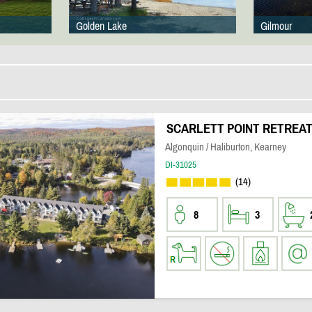
Golden Lake
Gilmour
SCARLETT POINT RETREA
Algonquin / Haliburton, Kearney
DI-31025
(14)
8
3