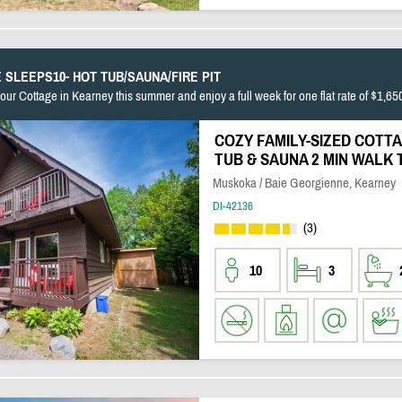
 SLEEPS10- HOT TUB/SAUNA/FIRE PIT
our Cottage in Kearney this summer and enjoy a full week for one flat rate of $1,65
COZY FAMILY-SIZED COTTA
TUB & SAUNA 2 MIN WALK 
Muskoka / Baie Georgienne, Kearney
DI-42136
(3)
10
3