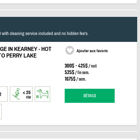
0 with cleaning service included and no hidden fee's.
GE IN KEARNEY - HOT
Ajouter aux favoris
TO PERRY LAKE
300$ - 425$
/ nuit
525$
/ fin sem.
1675$
/ sem.
2
DÉTAILS