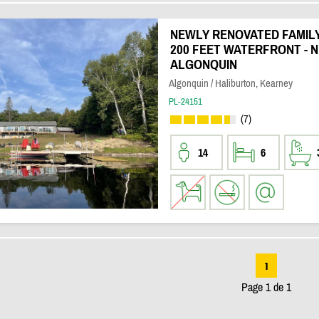
NEWLY RENOVATED FAMILY 
200 FEET WATERFRONT - 
ALGONQUIN
Algonquin / Haliburton, Kearney
PL-24151
(7)
14
6
1
Page 1 de 1