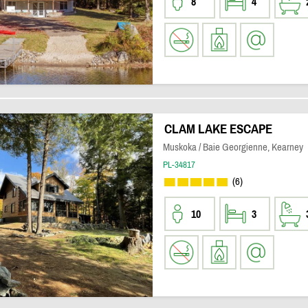
8
4
CLAM LAKE ESCAPE
Muskoka / Baie Georgienne, Kearney
PL-34817
(6)
10
3