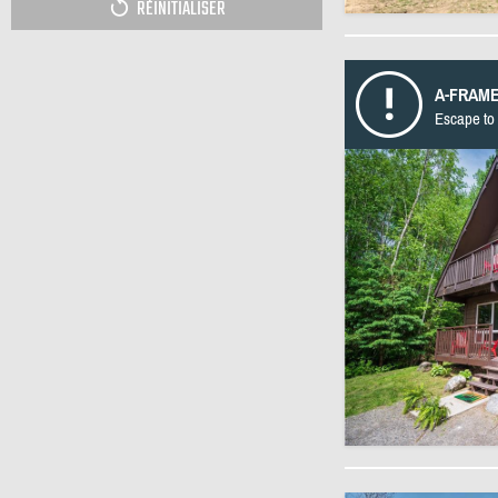
RÉINITIALISER
A-FRAME
Escape to 