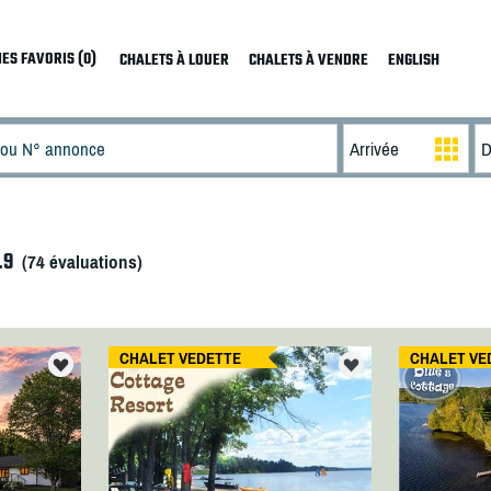
ES FAVORIS (0)
CHALETS À LOUER
CHALETS À VENDRE
ENGLISH
.9
(
74
évaluations)
CHALET VEDETTE
CHALET VE