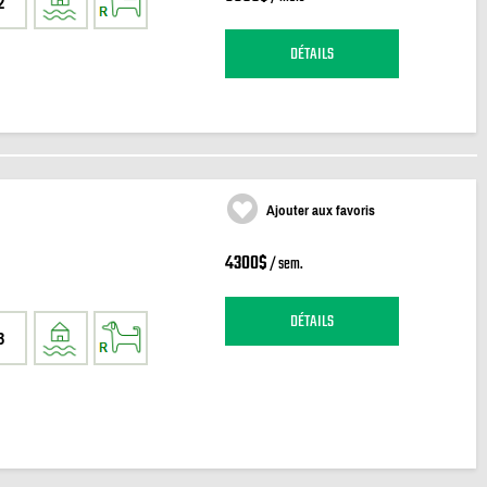
2
DÉTAILS
Ajouter aux favoris
4300$
/ sem.
DÉTAILS
3