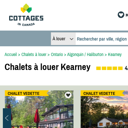
M
À louer
Accueil
>
Chalets à louer
>
Ontario
>
Algonquin / Haliburton
>
Kearney
Chalets à louer Kearney
4
CHALET VEDETTE
CHALET VEDETTE