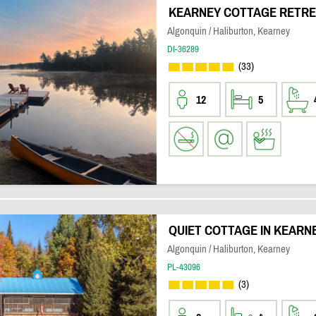
KEARNEY COTTAGE RETRE
Algonquin / Haliburton, Kearney
DI-36289
(33)
12
5
QUIET COTTAGE IN KEARN
Algonquin / Haliburton, Kearney
PL-43096
(3)