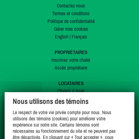
Contactez-nous
Termes et conditions
Politique de confidentialité
Gérer mes cookies
English
|
Français
PROPRIÉTAIRES
Inscrivez votre chalet
Accès propriétaire
LOCATAIRES
Chalets à louer
Chalets à vendre
Nous utilisons des témoins
Dernières inscriptions
Le respect de votre vie privée compte pour nous. Nous
Offres spéciales
utilisons des témoins (cookies) pour améliorer votre
Mes favoris
expérience sur notre site. Certains témoins sont
nécessaires au fonctionnement du site et ne peuvent pas
être désactivés. En cliquant sur « Tout accepter », vous