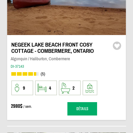
NEGEEK LAKE BEACH FRONT COSY
COTTAGE - COMBERMERE, ONTARIO
Algonquin / Haliburton, Combermere
DI-37143
(5)
9
4
2
2980$
/ sem.
DÉTAILS