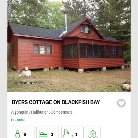
BYERS COTTAGE ON BLACKFISH BAY
Algonquin / Haliburton, Combermere
PL-18968
6
3
1