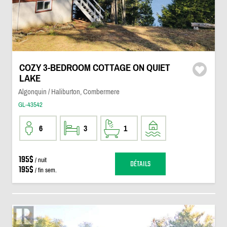
COZY 3-BEDROOM COTTAGE ON QUIET
LAKE
Algonquin / Haliburton, Combermere
GL-43542
6
3
1
195$
/ nuit
DÉTAILS
195$
/ fin sem.