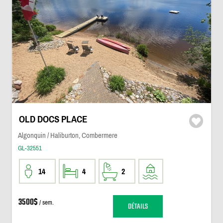
OLD DOCS PLACE
Algonquin / Haliburton, Combermere
GL-32551
14
4
2
3500$
/ sem.
DÉTAILS