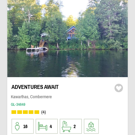
ADVENTURES AWAIT
Kawarthas, Combermere
GL-34649
(4)
16
4
2