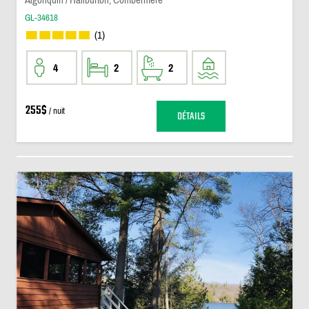
GL-34618
(1)
4
2
2
255$
/ nuit
DÉTAILS