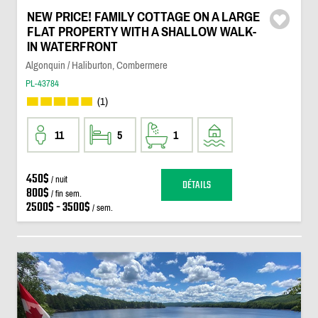
NEW PRICE! FAMILY COTTAGE ON A LARGE
FLAT PROPERTY WITH A SHALLOW WALK-
IN WATERFRONT
Algonquin / Haliburton, Combermere
PL-43784
(1)
11
5
1
450$
/ nuit
DÉTAILS
800$
/ fin sem.
2500$ - 3500$
/ sem.