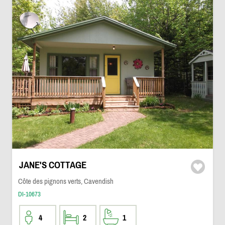
JANE'S COTTAGE
Côte des pignons verts, Cavendish
DI-10673
4
2
1