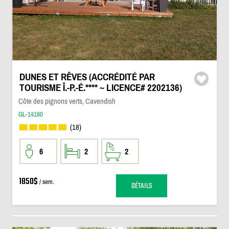
DUNES ET RÊVES (ACCRÉDITÉ PAR
TOURISME Î.-P.-É.**** ~ LICENCE# 2202136)
Côte des pignons verts, Cavendish
GL-14180
(18)
6
2
2
1850$
/ sem.
DÉTAILS