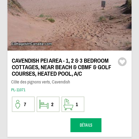
CAVENDISH PEI AREA - 1, 2 & 3 BEDROOM
COTTAGES, NEAR BEACH & CBMF & GOLF
COURSES, HEATED POOL, A/C
Côte des pignons verts, Cavendish
PL-11071
7
2
1
DÉTAILS