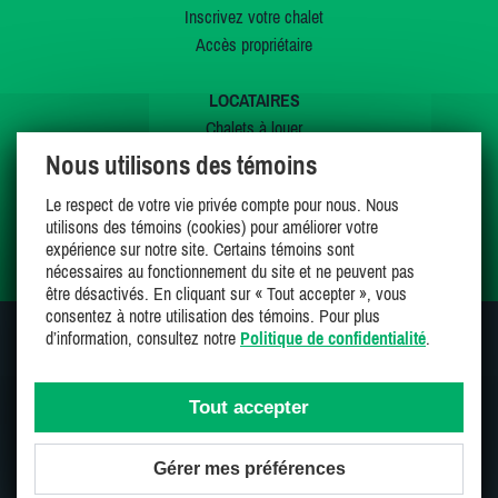
Inscrivez votre chalet
Accès propriétaire
LOCATAIRES
Chalets à louer
Chalets à vendre
Nous utilisons des témoins
Dernières inscriptions
Le respect de votre vie privée compte pour nous. Nous
Offres spéciales
utilisons des témoins (cookies) pour améliorer votre
Mes favoris
expérience sur notre site. Certains témoins sont
nécessaires au fonctionnement du site et ne peuvent pas
être désactivés. En cliquant sur « Tout accepter », vous
consentez à notre utilisation des témoins. Pour plus
d’information, consultez notre
Politique de confidentialité
.
SUIVEZ-NOUS SUR
Tout accepter
Gérer mes préférences
Une entreprise 100% canadienne et fière de l'être