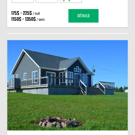
175$ - 225$
/ nuit
DÉTAILS
1150$ - 1350$
/ sem.