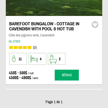
BAREFOOT BUNGALOW - COTTAGE IN
CAVENDISH WITH POOL & HOT TUB
Côte des pignons verts, Cavendish
GL-27553
(2)
11
4
2
450$ - 500$
/ nuit
DÉTAILS
4500$ - 4900$
/ sem.
Page 1 de 1