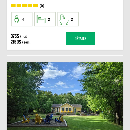
(5)
4
2
2
375$
/ nuit
DÉTAILS
2150$
/ sem.