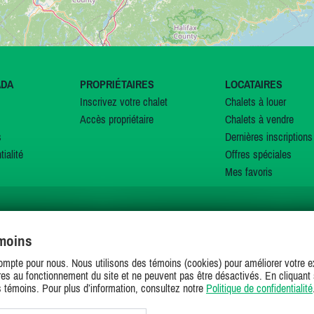
ADA
PROPRIÉTAIRES
LOCATAIRES
Inscrivez votre chalet
Chalets à louer
Accès propriétaire
Chalets à vendre
s
Dernières inscriptions
tialité
Offres spéciales
Mes favoris
émoins
SUIVEZ-NOUS SUR
ompte pour nous. Nous utilisons des témoins (cookies) pour améliorer votre ex
es au fonctionnement du site et ne peuvent pas être désactivés. En cliquant 
s témoins. Pour plus d’information, consultez notre
Politique de confidentialité