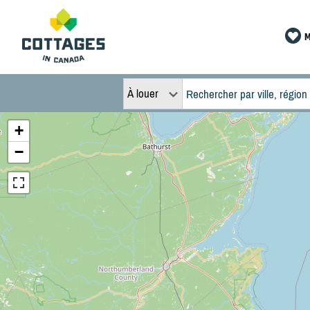
M
À louer
+
−