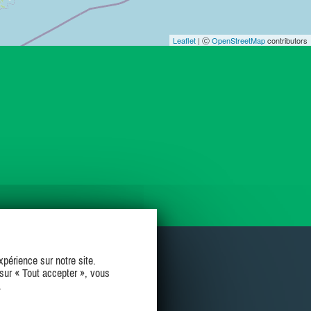
Leaflet
| Ⓒ
OpenStreetMap
contributors
périence sur notre site.
sur « Tout accepter », vous
.