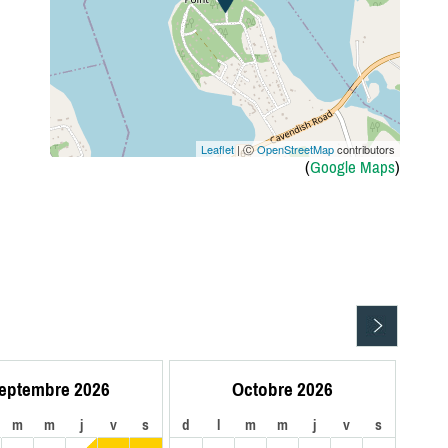
Leaflet
| Ⓒ
OpenStreetMap
contributors
(
Google Maps
)
eptembre 2026
Octobre 2026
m
m
j
v
s
d
l
m
m
j
v
s