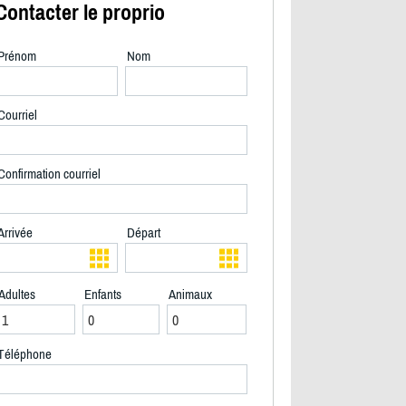
Contacter le proprio
Prénom
Nom
Courriel
Confirmation courriel
Arrivée
Départ
Adultes
Enfants
Animaux
2/21
Téléphone