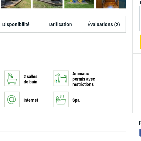
Disponibilité
Tarification
Évaluations (2)
Animaux
2 salles
permis avec
de bain
restrictions
Internet
Spa