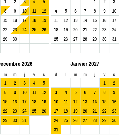
1
2
3
4
5
1
2
3
8
9
10
11
12
4
5
6
7
8
9
10
15
16
17
18
19
11
12
13
14
15
16
17
22
23
24
25
26
18
19
20
21
22
23
24
29
30
25
26
27
28
29
30
31
écembre 2026
Janvier 2027
m
m
j
v
s
d
l
m
m
j
v
s
1
2
3
4
5
1
2
8
9
10
11
12
3
4
5
6
7
8
9
15
16
17
18
19
10
11
12
13
14
15
16
22
23
24
25
26
17
18
19
20
21
22
23
29
30
31
24
25
26
27
28
29
30
31