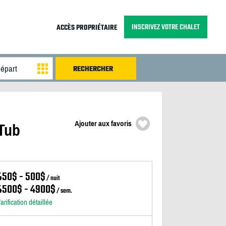
INSCRIVEZ VOTRE CHALET
ACCÈS PROPRIÉTAIRE
Ajouter aux favoris
 Tub
450$ - 500$
/ nuit
4500$ - 4900$
/ sem.
arification détaillée