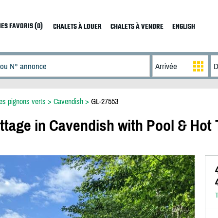
ES FAVORIS (0)
CHALETS À LOUER
CHALETS À VENDRE
ENGLISH
es pignons verts
>
Cavendish
>
GL-27553
ttage in Cavendish with Pool & Hot
T