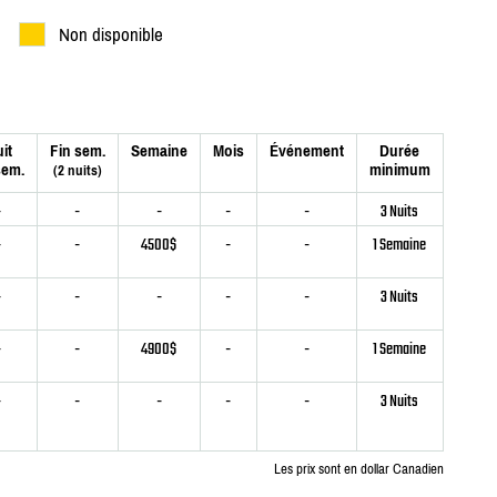
Non disponible
it
Fin sem.
Semaine
Mois
Événement
Durée
sem.
minimum
(2 nuits)
-
-
-
-
-
3 Nuits
-
-
4500$
-
-
1 Semaine
-
-
-
-
-
3 Nuits
-
-
4900$
-
-
1 Semaine
-
-
-
-
-
3 Nuits
Les prix sont en dollar Canadien