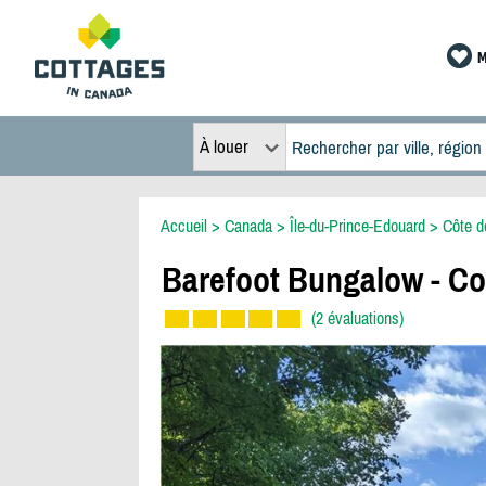
M
À louer
Accueil
>
Canada
>
Île-du-Prince-Edouard
>
Côte d
Barefoot Bungalow - Co
(2 évaluations)