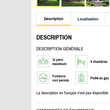
Description
Localisation
DESCRIPTION
DESCRIPTION GÉNÉRALE
11 pers.
4 chambres
maximum
Fumeurs
Poêle au gaz
non permis
La description en français n'est pas disponible.