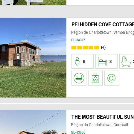
PEI HIDDEN COVE COTTAG
Région de Charlottetown, Vernon Brid
GL-34317
(4)
6
3
THE MOST BEAUTIFUL SUN
Région de Charlottetown, Cornwall
GL-43660