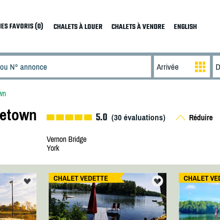
ES FAVORIS (0)
CHALETS À LOUER
CHALETS À VENDRE
ENGLISH
wn
tetown
5.0
(
30
évaluations)
Réduire
Vernon Bridge
York
CHALET VEDETTE
CHALET VE