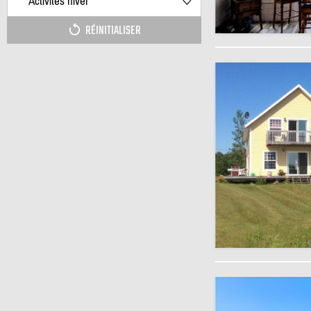
Activités hiver
RÉINITIALISER