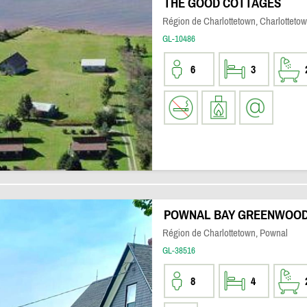
THE GOOD COTTAGES
Région de Charlottetown, Charlotteto
GL-10486
6
3
POWNAL BAY GREENWOOD
Région de Charlottetown, Pownal
GL-38516
8
4