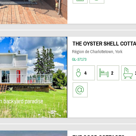
THE OYSTER SHELL COTT
Région de Charlottetown, York
GL-37173
4
2