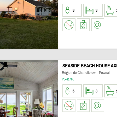
8
3
SEASIDE BEACH HOUSE AX
Région de Charlottetown, Pownal
PL-41795
6
3