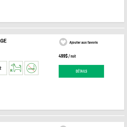
AGE
Ajouter aux favoris
499$
/ nuit
2
DÉTAILS