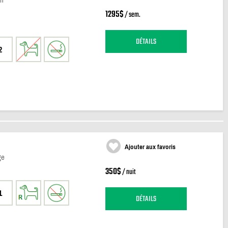
1295$
/ sem.
DÉTAILS
2
Ajouter aux favoris
ge
350$
/ nuit
1
DÉTAILS