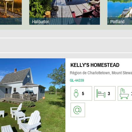
Haliburton
Portland
KELLY'S HOMESTEAD
Région de Charlottetown, Mount Stewa
GL-44339
5
3