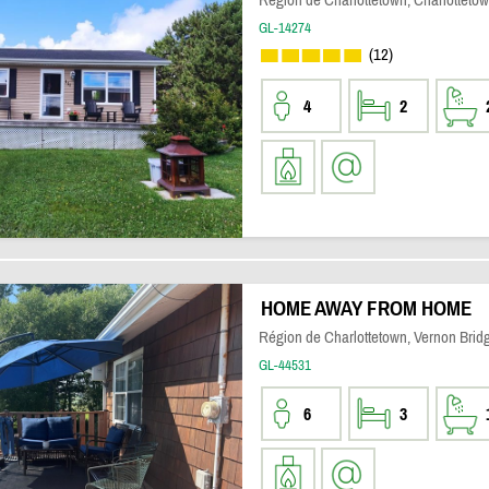
GL-14274
(12)
4
2
HOME AWAY FROM HOME
Région de Charlottetown, Vernon Brid
GL-44531
6
3