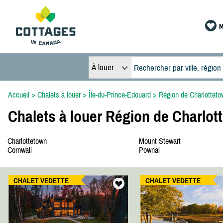
M
À louer
Accueil
>
Chalets à louer
>
Île-du-Prince-Edouard
>
Région de Charlotteto
Chalets à louer Région de Charlot
Charlottetown
Mount Stewart
Cornwall
Pownal
CHALET VEDETTE
CHALET VEDETTE