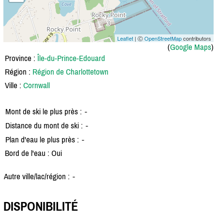
Leaflet
| Ⓒ
OpenStreetMap
contributors
(
Google Maps
)
Province :
Île-du-Prince-Edouard
Région :
Région de Charlottetown
Ville :
Cornwall
Mont de ski le plus près :
-
Distance du mont de ski :
-
Plan d'eau le plus près :
-
Bord de l'eau : Oui
Autre ville/lac/région :
-
DISPONIBILITÉ