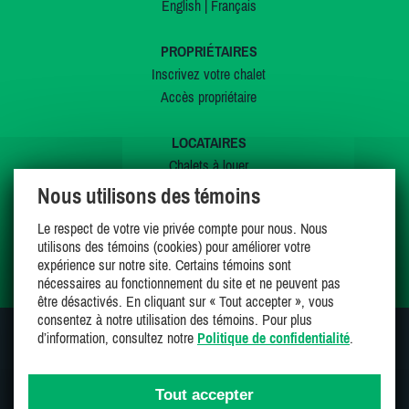
English
|
Français
PROPRIÉTAIRES
Inscrivez votre chalet
Accès propriétaire
LOCATAIRES
Chalets à louer
Chalets à vendre
Nous utilisons des témoins
Dernières inscriptions
Le respect de votre vie privée compte pour nous. Nous
Offres spéciales
utilisons des témoins (cookies) pour améliorer votre
Mes favoris
expérience sur notre site. Certains témoins sont
nécessaires au fonctionnement du site et ne peuvent pas
être désactivés. En cliquant sur « Tout accepter », vous
consentez à notre utilisation des témoins. Pour plus
d’information, consultez notre
Politique de confidentialité
.
SUIVEZ-NOUS SUR
Tout accepter