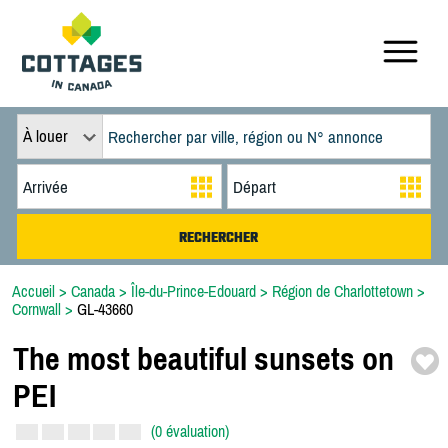
À louer
Accueil
>
Canada
>
Île-du-Prince-Edouard
>
Région de Charlottetown
>
Cornwall
>
GL-43660
The most beautiful sunsets on
PEI
(0 évaluation)