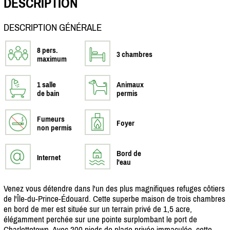
DESCRIPTION
DESCRIPTION GÉNÉRALE
8 pers.
3 chambres
maximum
1 salle
Animaux
de bain
permis
Fumeurs
Foyer
non permis
Bord de
Internet
l'eau
Venez vous détendre dans l'un des plus magnifiques refuges côtiers
de l'Île-du-Prince-Édouard. Cette superbe maison de trois chambres
en bord de mer est située sur un terrain privé de 1,5 acre,
élégamment perchée sur une pointe surplombant le port de
Charlottetown. Avec 200 pieds de plage privée immaculée, cette