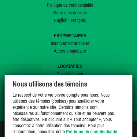
Politique de confidentialité
Gérer mes cookies
English
|
Français
PROPRIÉTAIRES
Inscrivez votre chalet
Accès propriétaire
LOCATAIRES
Chalets à louer
Chalets à vendre
Nous utilisons des témoins
Dernières inscriptions
Le respect de votre vie privée compte pour nous. Nous
Offres spéciales
utilisons des témoins (cookies) pour améliorer votre
Mes favoris
expérience sur notre site. Certains témoins sont
nécessaires au fonctionnement du site et ne peuvent pas
être désactivés. En cliquant sur « Tout accepter », vous
consentez à notre utilisation des témoins. Pour plus
d’information, consultez notre
Politique de confidentialité
.
SUIVEZ-NOUS SUR