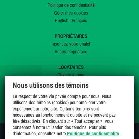
Politique de confidentialité
Gérer mes cookies
English
|
Français
PROPRIÉTAIRES
Inscrivez votre chalet
Accès propriétaire
LOCATAIRES
Chalets à louer
Chalets à vendre
Nous utilisons des témoins
Dernières inscriptions
Le respect de votre vie privée compte pour nous. Nous
Offres spéciales
utilisons des témoins (cookies) pour améliorer votre
Mes favoris
expérience sur notre site. Certains témoins sont
nécessaires au fonctionnement du site et ne peuvent pas
être désactivés. En cliquant sur « Tout accepter », vous
consentez à notre utilisation des témoins. Pour plus
d’information, consultez notre
Politique de confidentialité
.
SUIVEZ-NOUS SUR