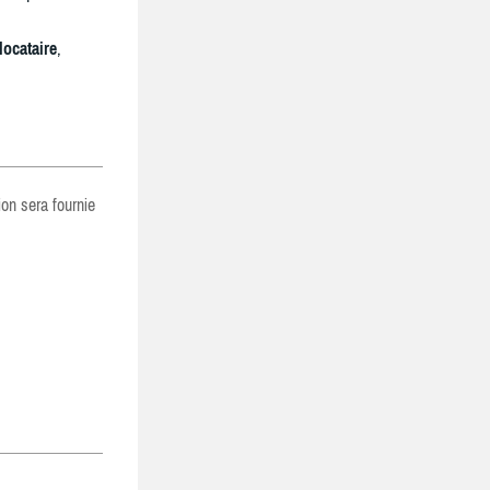
locataire
,
ion sera fournie