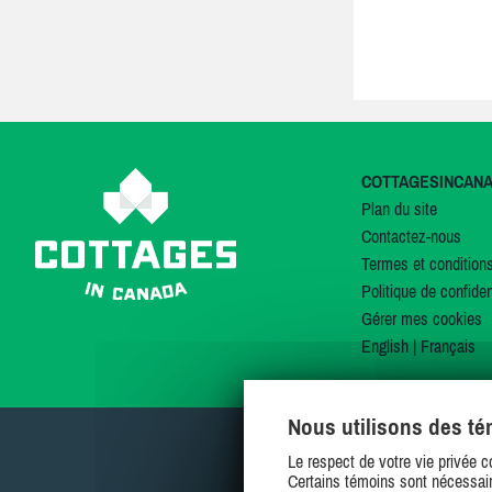
COTTAGESINCAN
Plan du site
Contactez-nous
Termes et condition
Politique de confiden
Gérer mes cookies
English
|
Français
Nous utilisons des t
Le respect de votre vie privée c
Certains témoins sont nécessair