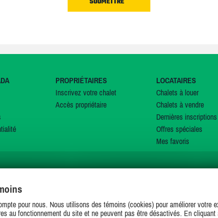
ADA
PROPRIÉTAIRES
LOCATAIRES
Inscrivez votre chalet
Chalets à louer
Accès propriétaire
Chalets à vendre
s
Dernières inscriptions
tialité
Offres spéciales
Mes favoris
émoins
SUIVEZ-NOUS SUR
ompte pour nous. Nous utilisons des témoins (cookies) pour améliorer votre ex
es au fonctionnement du site et ne peuvent pas être désactivés. En cliquant 