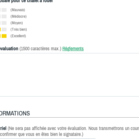
obale pour ce chalet à louer
(Mauvais)
(Médiocre)
(Moyen)
(Très bien)
(Excellent)
évaluation
(1500 caractères max.)
Règlements
FORMATIONS
riel
(Ne sera pas affichée avec votre évaluation. Nous transmettrons un courr
confirmer que vous en êtes bien le signataire.)