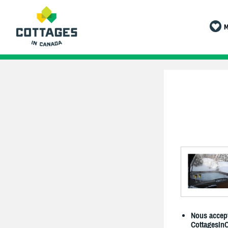
M
Nous accept
CottagesIn