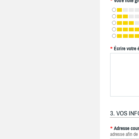
Votre note gl
*
Écrire votre 
*
3. VOS IN
Adresse cour
*
adresse afin de 