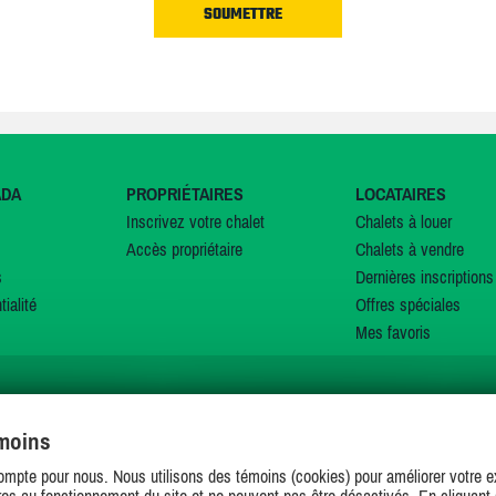
ADA
PROPRIÉTAIRES
LOCATAIRES
Inscrivez votre chalet
Chalets à louer
Accès propriétaire
Chalets à vendre
s
Dernières inscriptions
tialité
Offres spéciales
Mes favoris
émoins
SUIVEZ-NOUS SUR
ompte pour nous. Nous utilisons des témoins (cookies) pour améliorer votre ex