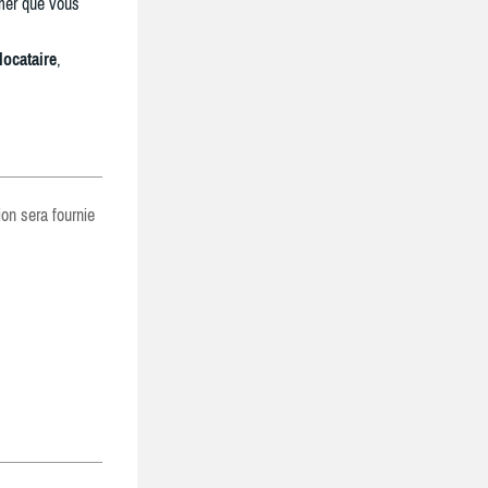
mer que vous
locataire
,
ion sera fournie