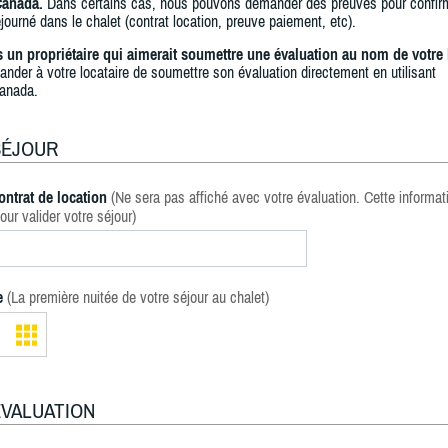
Canada.
Dans certains cas, nous pouvons demander des preuves pour confir
journé dans le chalet (contrat location, preuve paiement, etc).
s un propriétaire qui aimerait soumettre une évaluation au nom de votre 
ander à votre locataire de soumettre son évaluation directement en utilisant
anada.
SÉJOUR
ontrat de location
(Ne sera pas affiché avec votre évaluation. Cette informat
our valider votre séjour)
e
(La première nuitée de votre séjour au chalet)
ÉVALUATION