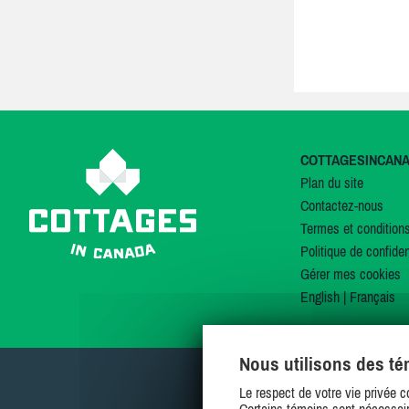
COTTAGESINCAN
Plan du site
Contactez-nous
Termes et condition
Politique de confiden
Gérer mes cookies
English
|
Français
Nous utilisons des t
Le respect de votre vie privée c