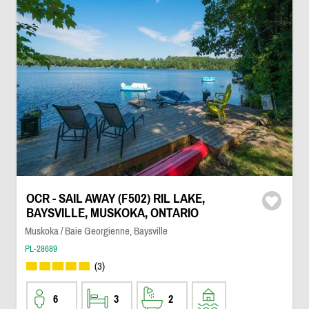
OCR - SAIL AWAY (F502) RIL LAKE,
BAYSVILLE, MUSKOKA, ONTARIO
Muskoka / Baie Georgienne, Baysville
PL-28689
(3)
6
3
2