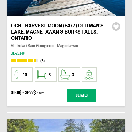
OCR - HARVEST MOON (F477) OLD MAN'S
LAKE, MAGNETAWAN & BURKS FALLS,
ONTARIO
Muskoka / Baie Georgienne, Magnetawan
GL-28148
(3)
10
3
3
3160$ - 3622$
/ sem.
DÉTAILS