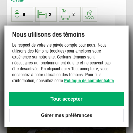
PL-39994
8
2
2
282$ - 470$
Nous utilisons des témoins
/ nuit
DÉTAILS
1695$
/ fin sem.
1695$ - 2825$
Le respect de votre vie privée compte pour nous. Nous
/ sem.
utilisons des témoins (cookies) pour améliorer votre
expérience sur notre site. Certains témoins sont
nécessaires au fonctionnement du site et ne peuvent pas
être désactivés. En cliquant sur « Tout accepter », vous
consentez à notre utilisation des témoins. Pour plus
d’information, consultez notre
Politique de confidentialité
.
Tout accepter
Gérer mes préférences