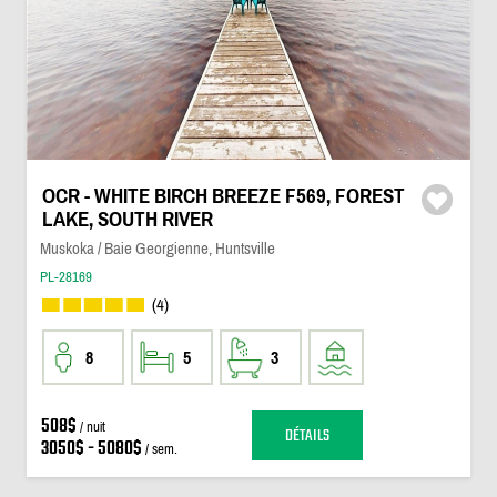
OCR - WHITE BIRCH BREEZE F569, FOREST
LAKE, SOUTH RIVER
Muskoka / Baie Georgienne, Huntsville
PL-28169
(4)
8
5
3
508$
/ nuit
DÉTAILS
3050$ - 5080$
/ sem.