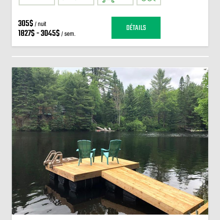
305$
/ nuit
DÉTAILS
1827$ - 3045$
/ sem.