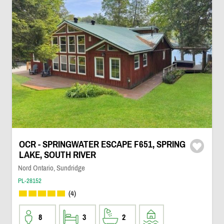
OCR - SPRINGWATER ESCAPE F651, SPRING
LAKE, SOUTH RIVER
Nord Ontario, Sundridge
PL-28152
(4)
8
3
2