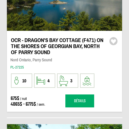
OCR - DRAGON'S BAY COTTAGE (F471) ON
THE SHORES OF GEORGIAN BAY, NORTH
OF PARRY SOUND
Nord Ontario, Parry Sound
PL-27225
10
4
3
675$
/ nuit
DÉTAILS
4065$ - 6775$
/ sem.