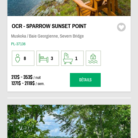
OCR - SPARROW SUNSET POINT
Muskoka / Baie Georgienne, Severn Bridge
PL-37136
8
3
1
212$ - 353$
/ nuit
DÉTAILS
1271$ - 2119$
/ sem.