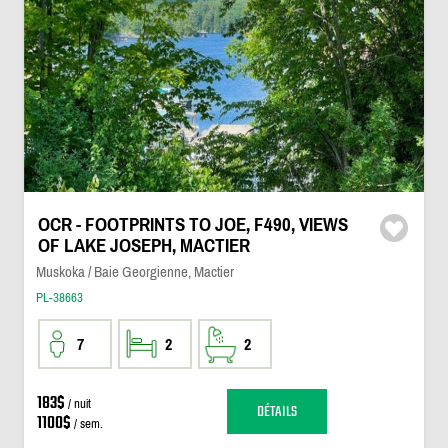
OCR - FOOTPRINTS TO JOE, F490, VIEWS
OF LAKE JOSEPH, MACTIER
Muskoka / Baie Georgienne, Mactier
PL-38663
7
2
2
183$
/ nuit
DÉTAILS
1100$
/ sem.