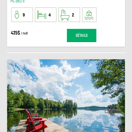
PL-28173
9
4
2
425$
/ nuit
DÉTAILS