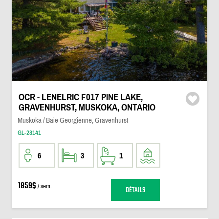
OCR - LENELRIC F017 PINE LAKE,
GRAVENHURST, MUSKOKA, ONTARIO
Muskoka / Baie Georgienne, Gravenhurst
GL-28141
6
3
1
1859$
/ sem.
DÉTAILS