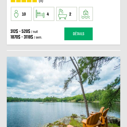
(5)
10
4
2
312$ - 520$
/ nuit
DÉTAILS
1870$ - 3118$
/ sem.