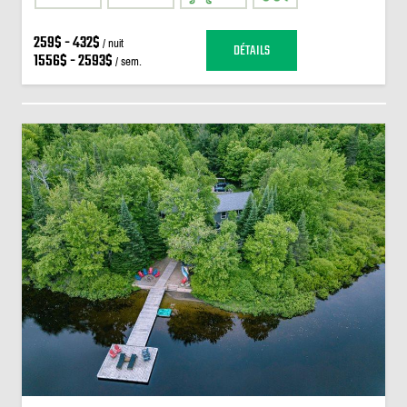
259$ - 432$
/ nuit
DÉTAILS
1556$ - 2593$
/ sem.