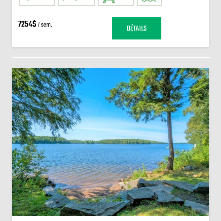
7254$
/ sem.
DÉTAILS