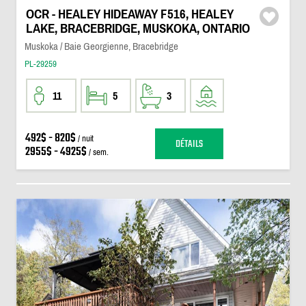
OCR - HEALEY HIDEAWAY F516, HEALEY
LAKE, BRACEBRIDGE, MUSKOKA, ONTARIO
Muskoka / Baie Georgienne, Bracebridge
PL-29259
11
5
3
492$ - 820$
/ nuit
DÉTAILS
2955$ - 4925$
/ sem.