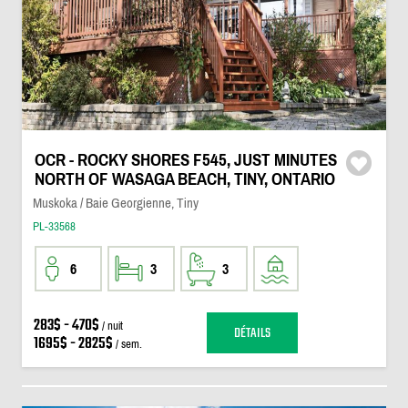
OCR - ROCKY SHORES F545, JUST MINUTES
NORTH OF WASAGA BEACH, TINY, ONTARIO
Muskoka / Baie Georgienne, Tiny
PL-33568
6
3
3
283$ - 470$
/ nuit
DÉTAILS
1695$ - 2825$
/ sem.