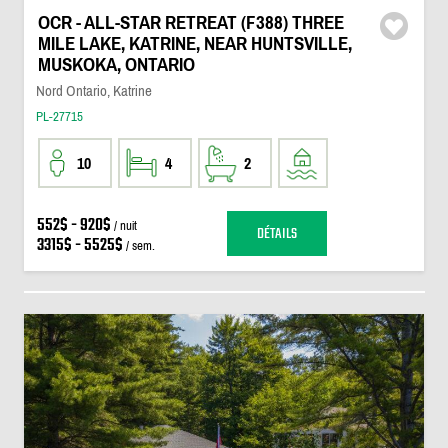
OCR - ALL-STAR RETREAT (F388) THREE
MILE LAKE, KATRINE, NEAR HUNTSVILLE,
MUSKOKA, ONTARIO
Nord Ontario, Katrine
PL-27715
10
4
2
552$ - 920$
/ nuit
DÉTAILS
3315$ - 5525$
/ sem.