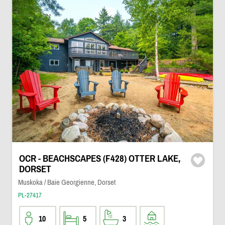
OCR - BEACHSCAPES (F428) OTTER LAKE,
DORSET
Muskoka / Baie Georgienne, Dorset
PL-27417
10
5
3