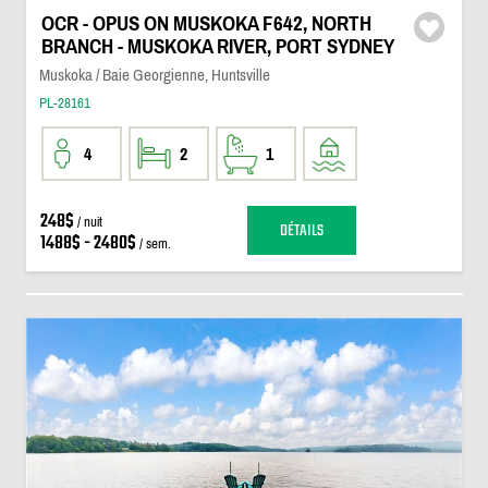
OCR - OPUS ON MUSKOKA F642, NORTH
BRANCH - MUSKOKA RIVER, PORT SYDNEY
Muskoka / Baie Georgienne, Huntsville
PL-28161
4
2
1
248$
/ nuit
DÉTAILS
1488$ - 2480$
/ sem.