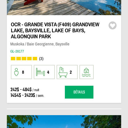
OCR - GRANDE VISTA (F409) GRANDVIEW
LAKE, BAYSVILLE, LAKE OF BAYS,
ALGONQUIN PARK
Muskoka / Baie Georgienne, Baysville
GL-28177
(3)
8
4
2
242$ - 404$
/ nuit
DÉTAILS
1454$ - 2423$
/ sem.