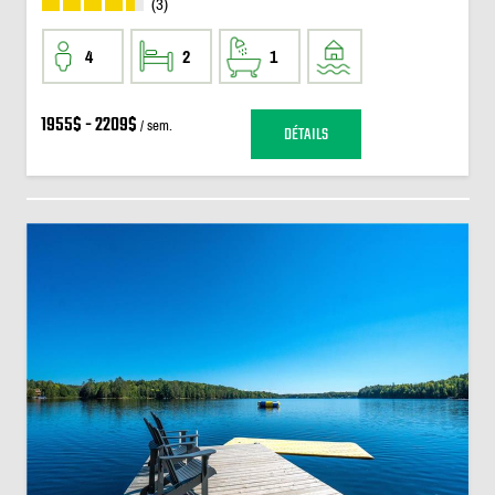
(3)
4
2
1
1955$ - 2209$
/ sem.
DÉTAILS