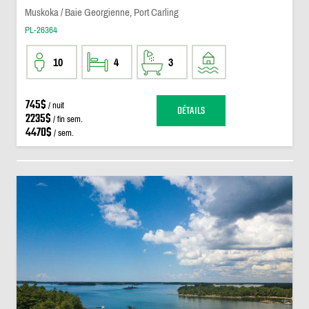
Muskoka / Baie Georgienne, Port Carling
PL-26364
10
4
3
745$
/ nuit
DÉTAILS
2235$
/ fin sem.
4470$
/ sem.