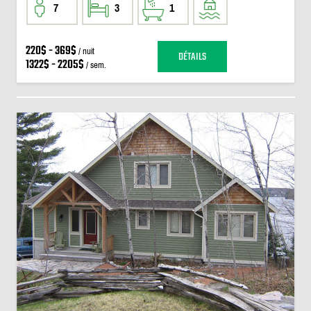
7
3
1
220$ - 369$
/ nuit
DÉTAILS
1322$ - 2205$
/ sem.