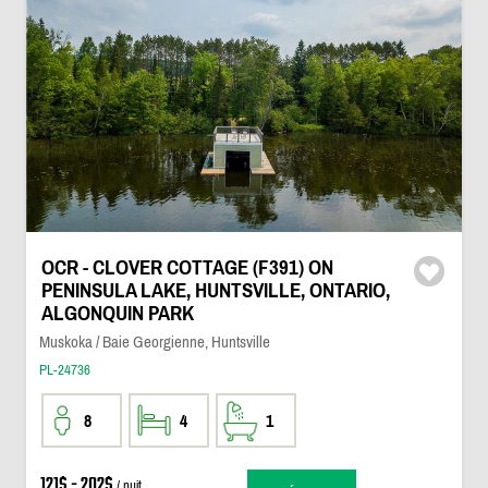
OCR - CLOVER COTTAGE (F391) ON
PENINSULA LAKE, HUNTSVILLE, ONTARIO,
ALGONQUIN PARK
Muskoka / Baie Georgienne, Huntsville
PL-24736
8
4
1
121$ - 202$
/ nuit