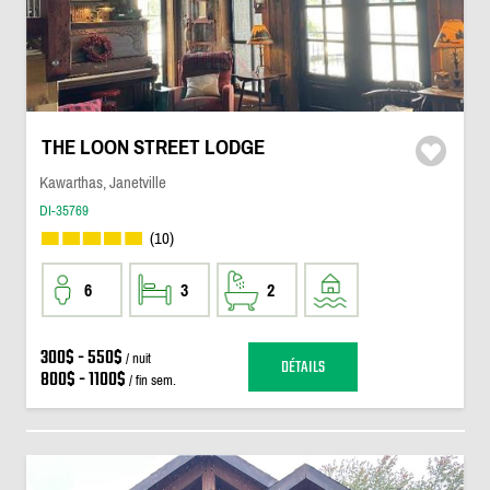
THE LOON STREET LODGE
Kawarthas, Janetville
DI-35769
(10)
6
3
2
300$ - 550$
/ nuit
DÉTAILS
800$ - 1100$
/ fin sem.