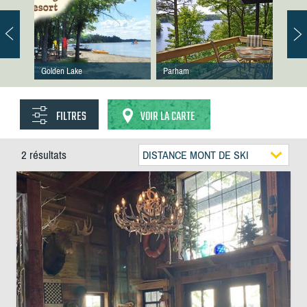
Golden Lake
Parham
FILTRES
VOIR LA CARTE
2 résultats
DISTANCE MONT DE SKI