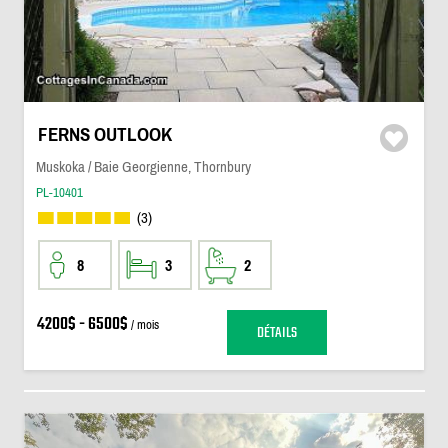
FERNS OUTLOOK
Muskoka / Baie Georgienne, Thornbury
PL-10401
(3)
8
3
2
4200$ - 6500$
/ mois
DÉTAILS