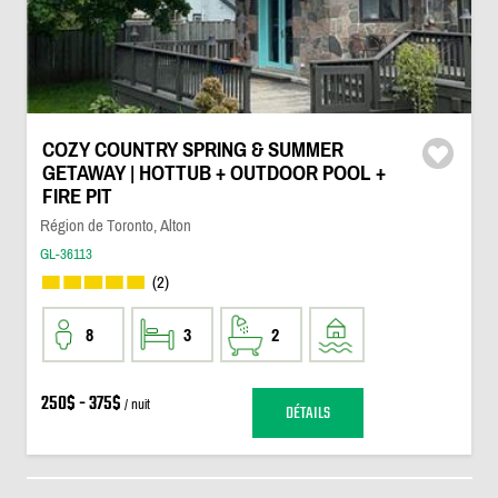
COZY COUNTRY SPRING & SUMMER
GETAWAY | HOTTUB + OUTDOOR POOL +
FIRE PIT
Région de Toronto, Alton
GL-36113
(2)
8
3
2
250$ - 375$
/ nuit
DÉTAILS