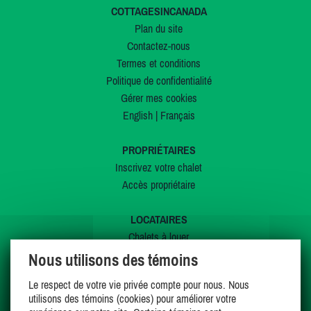
COTTAGESINCANADA
Plan du site
Contactez-nous
Termes et conditions
Politique de confidentialité
Gérer mes cookies
English
|
Français
PROPRIÉTAIRES
Inscrivez votre chalet
Accès propriétaire
LOCATAIRES
Chalets à louer
Chalets à vendre
Nous utilisons des témoins
Dernières inscriptions
Le respect de votre vie privée compte pour nous. Nous
Offres spéciales
utilisons des témoins (cookies) pour améliorer votre
Mes favoris