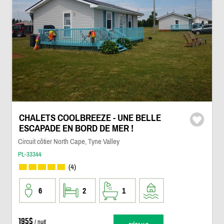
CHALETS COOLBREEZE - UNE BELLE
ESCAPADE EN BORD DE MER !
Circuit côtier North Cape, Tyne Valley
PL-33344
(4)
6
2
1
195$
/ nuit