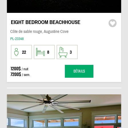
EIGHT BEDROOM BEACHHOUSE
Côte de sable rouge, Augustine Cove
PL-23348
22
8
3
1200$
/ nuit
DÉTAILS
7200$
/ sem.