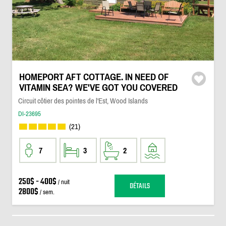
HOMEPORT AFT COTTAGE. IN NEED OF
VITAMIN SEA? WE'VE GOT YOU COVERED
Circuit côtier des pointes de l'Est, Wood Islands
DI-23695
(21)
7
3
2
250$ - 400$
/ nuit
DÉTAILS
2800$
/ sem.