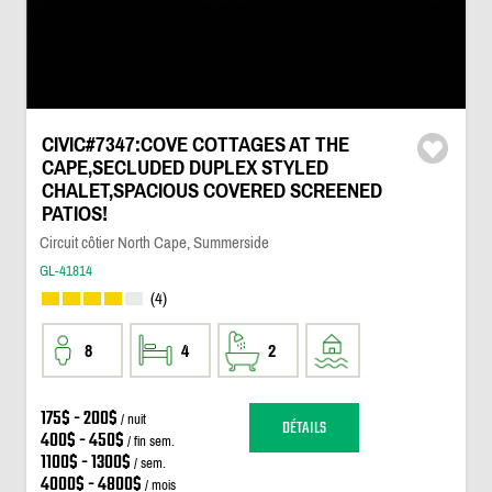
CIVIC#7347:COVE COTTAGES AT THE
CAPE,SECLUDED DUPLEX STYLED
CHALET,SPACIOUS COVERED SCREENED
PATIOS!
Circuit côtier North Cape, Summerside
GL-41814
(4)
8
4
2
175$ - 200$
/ nuit
DÉTAILS
400$ - 450$
/ fin sem.
1100$ - 1300$
/ sem.
4000$ - 4800$
/ mois