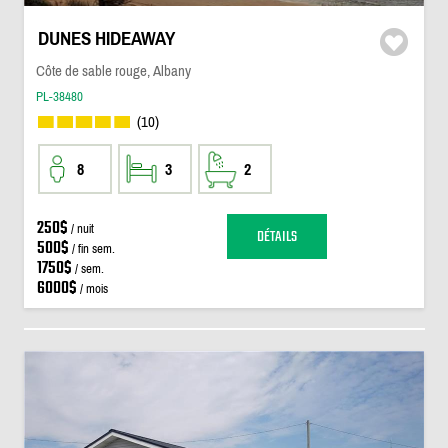
DUNES HIDEAWAY
Côte de sable rouge, Albany
PL-38480
(10)
8
3
2
250$
/ nuit
DÉTAILS
500$
/ fin sem.
1750$
/ sem.
6000$
/ mois