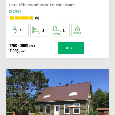
Circuit côtier des pointes de l'Est, Wood Islands
DI-27663
(9)
4
1
1
225$ - 300$
/ nuit
DÉTAILS
2100$
/ sem.