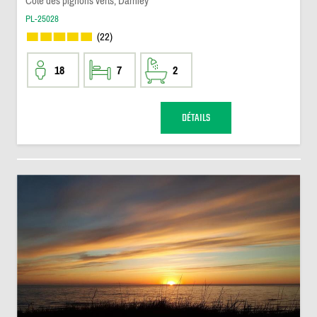
Côte des pignons verts, Darnley
PL-25028
(22)
18
7
2
DÉTAILS