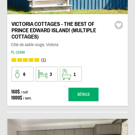
VICTORIA COTTAGES - THE BEST OF
PRINCE EDWARD ISLAND! (MULTIPLE
COTTAGES)
Côte de sable rouge, Victoria
PL-22896
(1)
6
3
1
160$
/ nuit
DÉTAILS
1000$
/ sem.