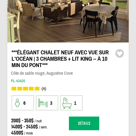
***ÉLÉGANT CHALET NEUF AVEC VUE SUR
L'OCÉAN | 3 CHAMBRES + LIT KING -- À 10
MIN DU PONT***
Côte de sable rouge, Augustine Cove
PL-43420
(4)
6
3
1
200$ - 350$
/ nuit
DÉTAILS
1400$ - 2450$
/ sem.
4500$
/ mois