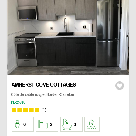
AMHERST COVE COTTAGES
Côte de sable rouge, Borden-Carleton
PL-25810
(1)
6
2
1