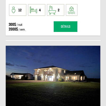
12
4
2
300$
/ nuit
DÉTAILS
2000$
/ sem.