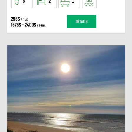
8
2
1
295$
/ nuit
DÉTAILS
1575$ - 2400$
/ sem.