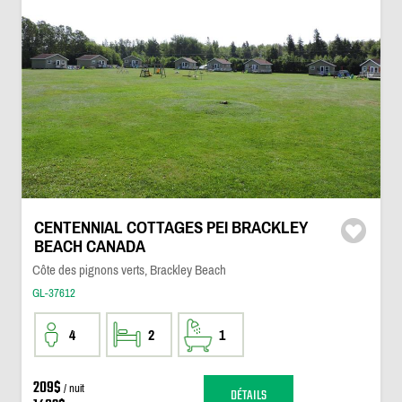
CENTENNIAL COTTAGES PEI BRACKLEY
BEACH CANADA
Côte des pignons verts, Brackley Beach
GL-37612
4
2
1
209$
/ nuit
DÉTAILS