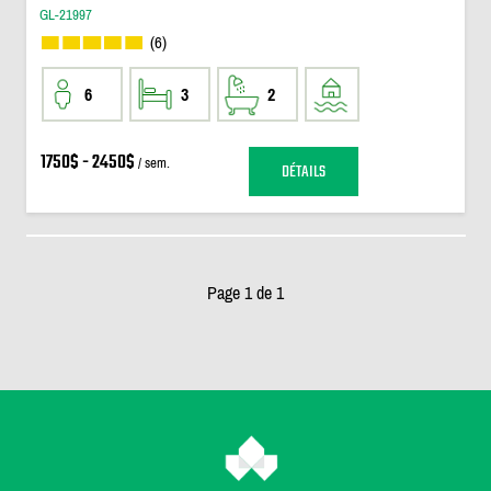
GL-21997
(6)
6
3
2
1750$ - 2450$
/ sem.
DÉTAILS
Page 1 de 1