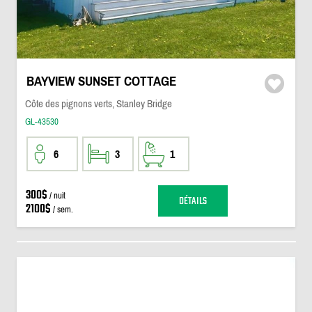
BAYVIEW SUNSET COTTAGE
Côte des pignons verts, Stanley Bridge
GL-43530
6
3
1
300$
/ nuit
DÉTAILS
2100$
/ sem.