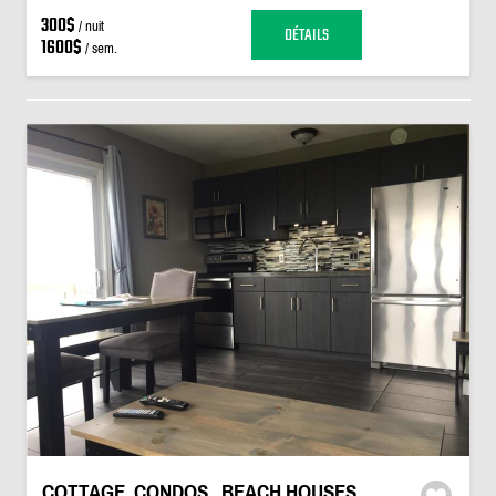
300$
/ nuit
DÉTAILS
1600$
/ sem.
COTTAGE, CONDOS , BEACH HOUSES ,