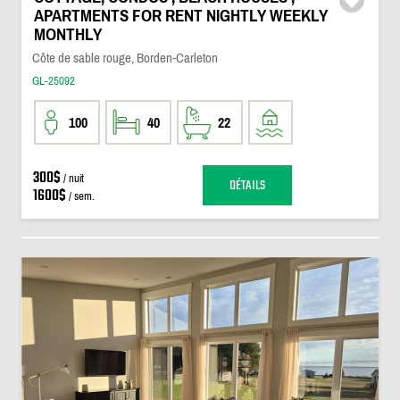
APARTMENTS FOR RENT NIGHTLY WEEKLY
MONTHLY
Côte de sable rouge, Borden-Carleton
GL-25092
100
40
22
300$
/ nuit
DÉTAILS
1600$
/ sem.