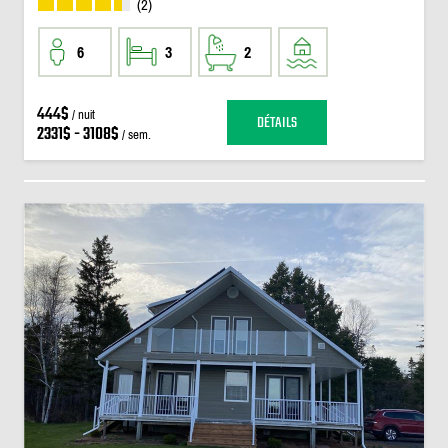
(2)
6
3
2
444$
/ nuit
DÉTAILS
2331$ - 3108$
/ sem.