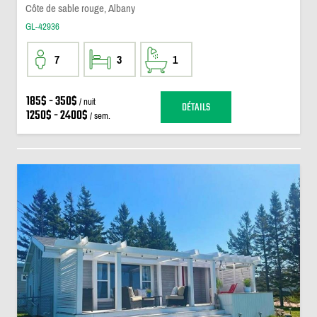
Côte de sable rouge, Albany
GL-42936
7
3
1
185$ - 350$
/ nuit
DÉTAILS
1250$ - 2400$
/ sem.