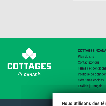
COTTAGESINCAN
Plan du site
Contactez-nous
Termes et condition
Politique de confiden
Gérer mes cookies
English
|
Français
Nous utilisons des t