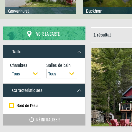
Gravenhurst
Buckhorn
VOIR LA CARTE
1 résultat
Taille
Chambres
Salles de bain
Tous
Tous
Caractéristiques
Bord de l'eau
RÉINITIALISER