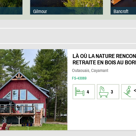
Gilmour
Bancroft
LÀ OÙ LA NATURE RENCON
RETRAITE EN BOIS AU BOR
Outaouais, Cayamant
FS-43069
4
3