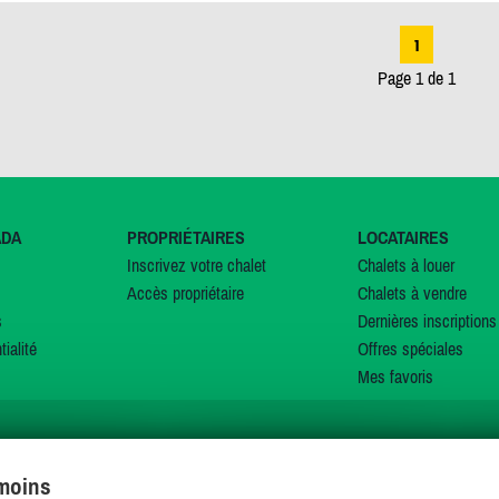
1
Page 1 de 1
ADA
PROPRIÉTAIRES
LOCATAIRES
Inscrivez votre chalet
Chalets à louer
Accès propriétaire
Chalets à vendre
s
Dernières inscriptions
tialité
Offres spéciales
Mes favoris
émoins