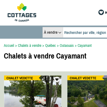
M
À vendre
Accueil
>
Chalets à vendre
>
Québec
>
Outaouais
>
Cayamant
Chalets à vendre Cayamant
CHALET VEDETTE
CHALET VEDETTE