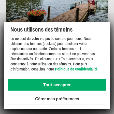
Nous utilisons des témoins
Le respect de votre vie privée compte pour nous. Nous
utilisons des témoins (cookies) pour améliorer votre
BLUE BIRD'S NEST - 3 BEDROOM LAKESIDE
expérience sur notre site. Certains témoins sont
COTTAGE - 6 TO 8 GUESTS
nécessaires au fonctionnement du site et ne peuvent pas
Ontario Est, Charleston Lake
être désactivés. En cliquant sur « Tout accepter », vous
GL-37189
consentez à notre utilisation des témoins. Pour plus
d’information, consultez notre
Politique de confidentialité
.
(3)
8
3
1
Tout accepter
230$ - 280$
/ nuit
DÉTAILS
Gérer mes préférences
1960$
/ sem.