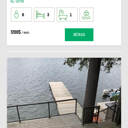
GL-18768
6
3
1
1200$
/ sem.
DÉTAILS