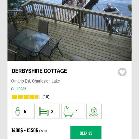
DERBYSHIRE COTTAGE
Ontario Est, Charleston Lake
GL-10282
(10)
5
3
1
1400$ - 1550$
/ sem.
DÉTAILS