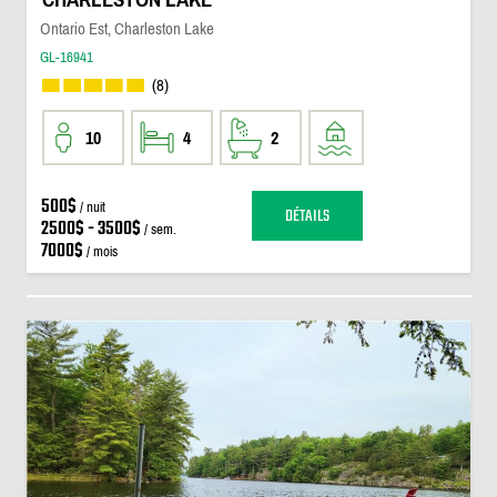
Ontario Est, Charleston Lake
GL-16941
(8)
10
4
2
500$
/ nuit
DÉTAILS
2500$ - 3500$
/ sem.
7000$
/ mois