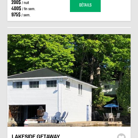
200$
/ nuit
DÉTAILS
400$
/ fin sem.
975$
/ sem.
LAKESIDE GETAWAY