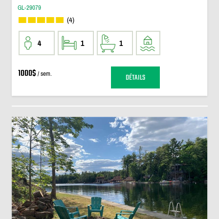
GL-29079
(4)
4
1
1
1000$
/ sem.
DÉTAILS