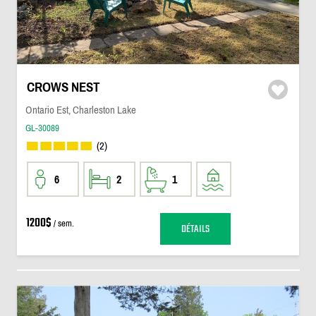
CROWS NEST
Ontario Est, Charleston Lake
GL-30089
(2)
6
2
1
1200$
/ sem.
DÉTAILS