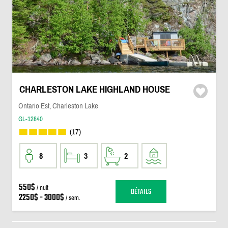
CHARLESTON LAKE HIGHLAND HOUSE
Ontario Est, Charleston Lake
GL-12840
(17)
8
3
2
550$
/ nuit
DÉTAILS
2250$ - 3000$
/ sem.