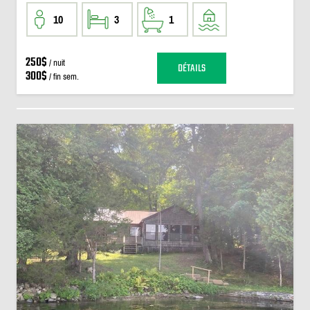
10
3
1
250$
/ nuit
DÉTAILS
300$
/ fin sem.