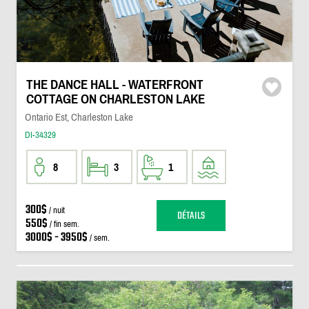
THE DANCE HALL - WATERFRONT
COTTAGE ON CHARLESTON LAKE
Ontario Est, Charleston Lake
DI-34329
8
3
1
300$
/ nuit
DÉTAILS
550$
/ fin sem.
3000$ - 3950$
/ sem.