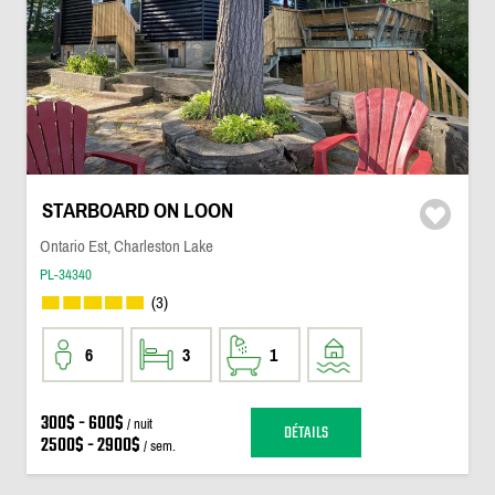
STARBOARD ON LOON
Ontario Est, Charleston Lake
PL-34340
(3)
6
3
1
300$ - 600$
/ nuit
DÉTAILS
2500$ - 2900$
/ sem.