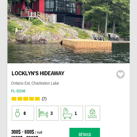
LOCKLYN'S HIDEAWAY
Ontario Est, Charleston Lake
PL-32246
(7)
8
3
1
300$ - 600$
/ nuit
DÉTAILS