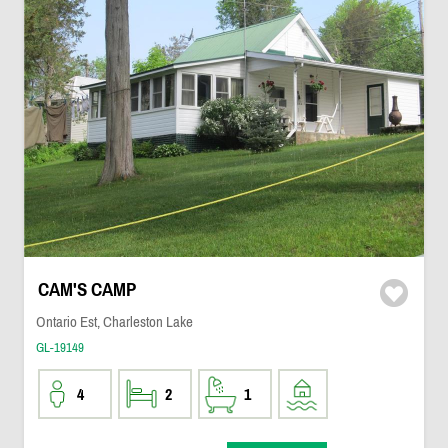
CAM'S CAMP
Ontario Est, Charleston Lake
GL-19149
4
2
1