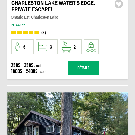
CHARLESTON LAKE WATER'S EDGE.
PRIVATE ESCAPE!
Ontario Est, Charleston Lake
PL-44272
(3)
6
3
2
250$ - 350$
/ nuit
DÉTAILS
1600$ - 2400$
/ sem.