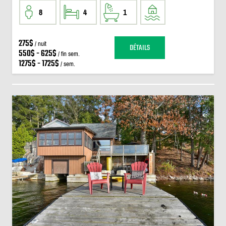
8
4
1
275$
/ nuit
DÉTAILS
550$ - 625$
/ fin sem.
1275$ - 1725$
/ sem.