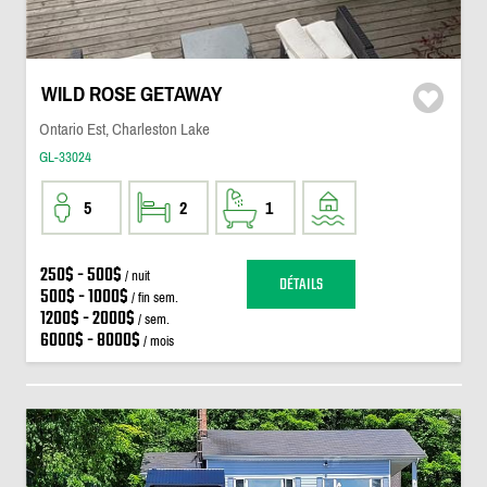
WILD ROSE GETAWAY
Ontario Est, Charleston Lake
GL-33024
5
2
1
250$ - 500$
/ nuit
DÉTAILS
500$ - 1000$
/ fin sem.
1200$ - 2000$
/ sem.
6000$ - 8000$
/ mois