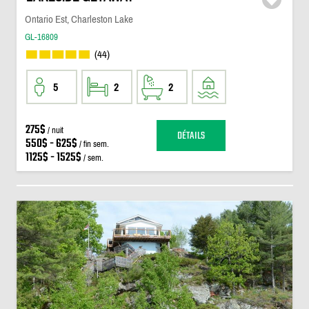
Ontario Est, Charleston Lake
GL-16809
(44)
5
2
2
275$
/ nuit
DÉTAILS
550$ - 625$
/ fin sem.
1125$ - 1525$
/ sem.