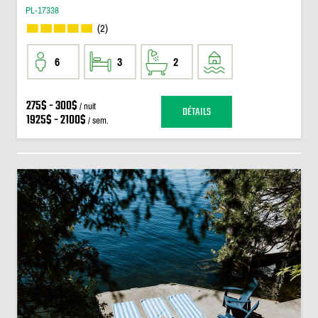
PL-17338
(2)
6
3
2
275$ - 300$
/ nuit
DÉTAILS
1925$ - 2100$
/ sem.