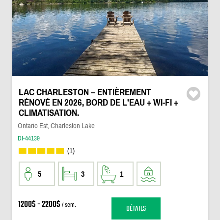
LAC CHARLESTON – ENTIÈREMENT
RÉNOVÉ EN 2026, BORD DE L'EAU + WI-FI +
CLIMATISATION.
Ontario Est, Charleston Lake
DI-44139
(1)
5
3
1
1200$ - 2200$
/ sem.
DÉTAILS