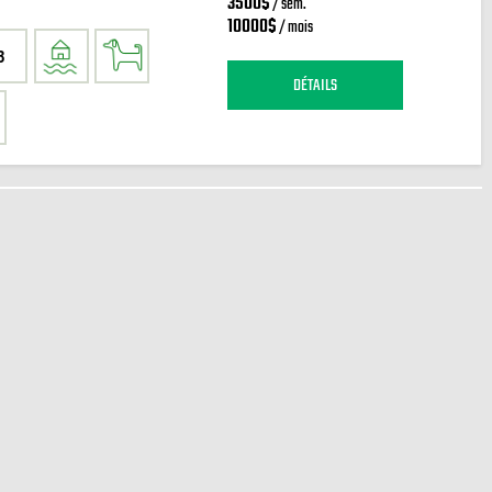
3500$
/ sem.
10000$
/ mois
3
DÉTAILS