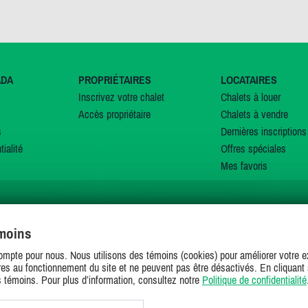
ADA
PROPRIÉTAIRES
LOCATAIRES
Inscrivez votre chalet
Chalets à louer
Accès propriétaire
Chalets à vendre
s
Dernières inscriptions
tialité
Offres spéciales
Mes favoris
émoins
SUIVEZ-NOUS SUR
ompte pour nous. Nous utilisons des témoins (cookies) pour améliorer votre ex
es au fonctionnement du site et ne peuvent pas être désactivés. En cliquant 
s témoins. Pour plus d’information, consultez notre
Politique de confidentialité