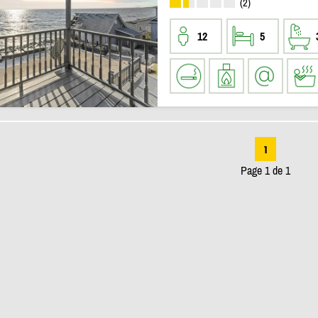
(2)
12
5
1
Page 1 de 1