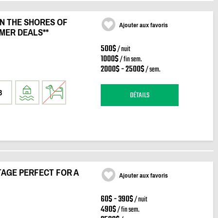
N THE SHORES OF
Ajouter aux favoris
MER DEALS**
500$
/ nuit
1000$
/ fin sem.
2000$ - 2500$
/ sem.
3
DÉTAILS
AGE PERFECT FOR A
Ajouter aux favoris
60$ - 390$
/ nuit
490$
/ fin sem.