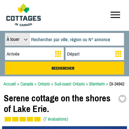
À louer
Accueil
>
Canada
>
Ontario
>
Sud-ouest Ontario
>
Blenheim
>
DI-34942
Serene cottage on the shores
of Lake Erie.
(7 évaluations)