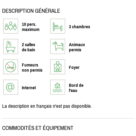
DESCRIPTION GÉNÉRALE
10 pers.
3 chambres
maximum
2 salles
Animaux
de bain
permis
Fumeurs
Foyer
non permis
Bord de
Internet
l'eau
La description en français n'est pas disponible.
COMMODITÉS ET ÉQUIPEMENT