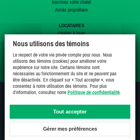
Inscrivez votre chalet
Accès propriétaire
LOCATAIRES
Chalets à louer
Chalets à vendre
Nous utilisons des témoins
Dernières inscriptions
Le respect de votre vie privée compte pour nous. Nous
Offres spéciales
utilisons des témoins (cookies) pour améliorer votre
Mes favoris
expérience sur notre site. Certains témoins sont
nécessaires au fonctionnement du site et ne peuvent pas
être désactivés. En cliquant sur « Tout accepter », vous
consentez à notre utilisation des témoins. Pour plus
d’information, consultez notre
Politique de confidentialité
.
SUIVEZ-NOUS SUR
Tout accepter
Gérer mes préférences
Une entreprise 100% canadienne et fière de l'être