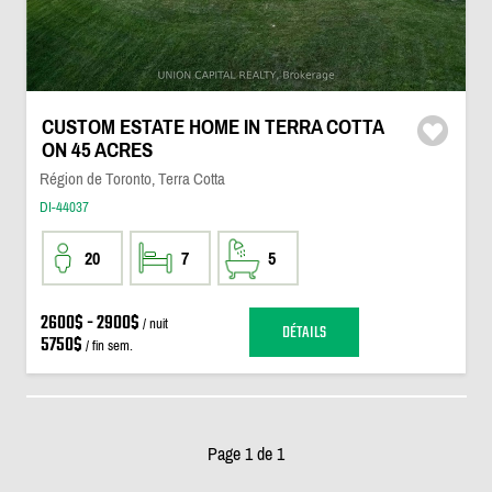
CUSTOM ESTATE HOME IN TERRA COTTA
ON 45 ACRES
Région de Toronto, Terra Cotta
DI-44037
20
7
5
2600$ - 2900$
/ nuit
DÉTAILS
5750$
/ fin sem.
Page 1 de 1