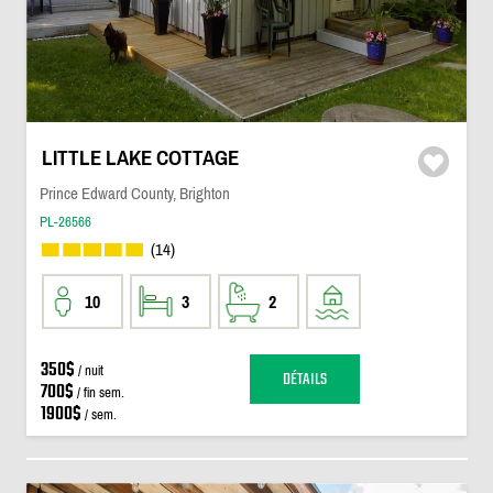
LITTLE LAKE COTTAGE
Prince Edward County, Brighton
PL-26566
(14)
10
3
2
350$
/ nuit
DÉTAILS
700$
/ fin sem.
1900$
/ sem.