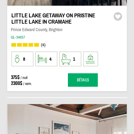
LITTLE LAKE GETAWAY ON PRISTINE
LITTLE LAKE IN CRAMAHE
Prince Edward County, Brighton
GL-34657
(4)
8
4
1
375$
/ nuit
DÉTAILS
2300$
/ sem.