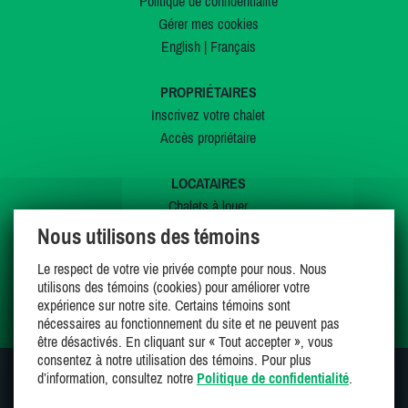
Politique de confidentialité
Gérer mes cookies
English
|
Français
PROPRIÉTAIRES
Inscrivez votre chalet
Accès propriétaire
LOCATAIRES
Chalets à louer
Chalets à vendre
Nous utilisons des témoins
Dernières inscriptions
Le respect de votre vie privée compte pour nous. Nous
Offres spéciales
utilisons des témoins (cookies) pour améliorer votre
Mes favoris
expérience sur notre site. Certains témoins sont
nécessaires au fonctionnement du site et ne peuvent pas
être désactivés. En cliquant sur « Tout accepter », vous
consentez à notre utilisation des témoins. Pour plus
d’information, consultez notre
Politique de confidentialité
.
SUIVEZ-NOUS SUR