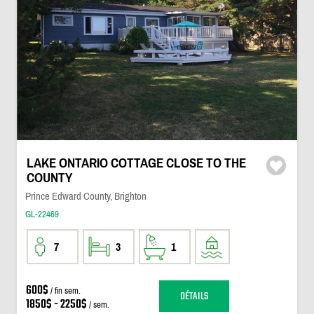
LAKE ONTARIO COTTAGE CLOSE TO THE
COUNTY
Prince Edward County, Brighton
GL-22469
7
3
1
600$
/ fin sem.
DÉTAILS
1850$ - 2250$
/ sem.