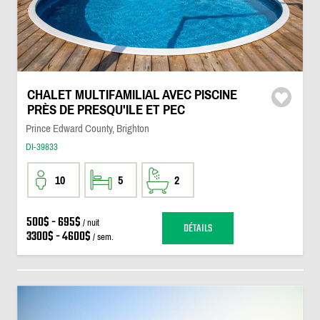
CHALET MULTIFAMILIAL AVEC PISCINE
PRÈS DE PRESQU'ILE ET PEC
Prince Edward County, Brighton
DI-39833
10
5
2
500$ - 695$
/ nuit
DÉTAILS
3300$ - 4600$
/ sem.