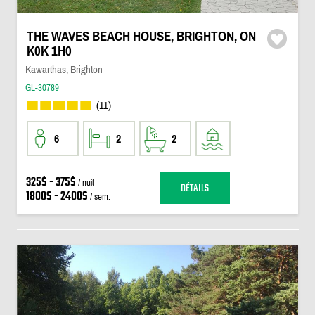
THE WAVES BEACH HOUSE, BRIGHTON, ON
K0K 1H0
Kawarthas, Brighton
GL-30789
(11)
6
2
2
325$ - 375$
/ nuit
DÉTAILS
1800$ - 2400$
/ sem.