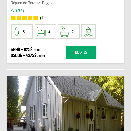
Région de Toronto, Brighton
PL-37542
(1)
8
4
2
499$ - 625$
/ nuit
DÉTAILS
3500$ - 4375$
/ sem.