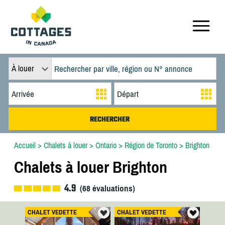
À louer
Accueil
>
Chalets à louer
>
Ontario
>
Région de Toronto
>
Brighton
Chalets à louer Brighton
4.9
(
68
évaluations)
CHALET VEDETTE
CHALET VEDETTE