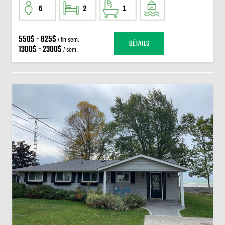
6
2
1
550$ - 825$
/ fin sem.
DÉTAILS
1300$ - 2300$
/ sem.