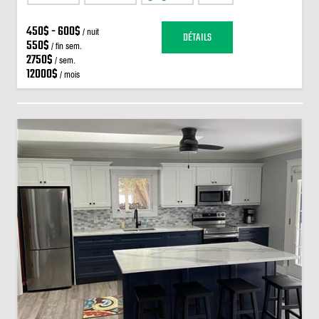
450$ - 600$
/ nuit
DÉTAILS
550$
/ fin sem.
2750$
/ sem.
12000$
/ mois