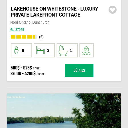
LAKEHOUSE ON WHITESTONE - LUXURY
PRIVATE LAKEFRONT COTTAGE
Nord Ontario, Dunchurch
GL-37025
(2)
8
3
1
500$ - 625$
/ nuit
DÉTAILS
3700$ - 4200$
/ sem.