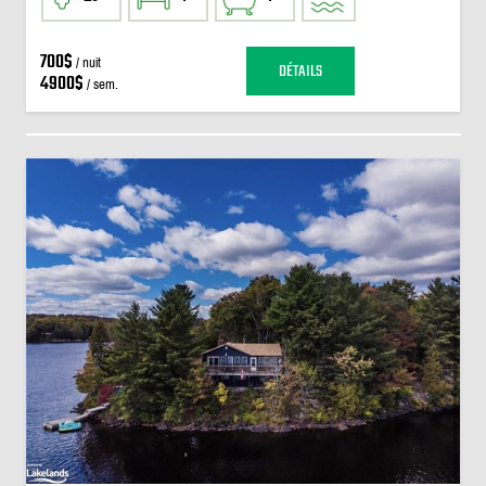
700$
/ nuit
DÉTAILS
4900$
/ sem.