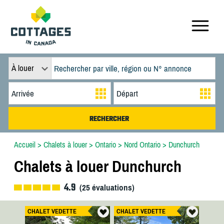
À louer
Accueil
>
Chalets à louer
>
Ontario
>
Nord Ontario
>
Dunchurch
Chalets à louer Dunchurch
4.9
(
25
évaluations)
CHALET VEDETTE
CHALET VEDETTE