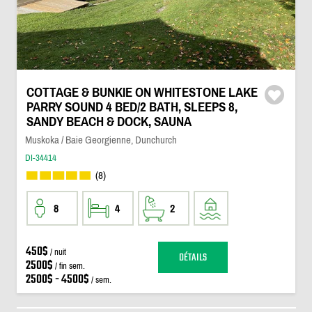
COTTAGE & BUNKIE ON WHITESTONE LAKE
PARRY SOUND 4 BED/2 BATH, SLEEPS 8,
SANDY BEACH & DOCK, SAUNA
Muskoka / Baie Georgienne, Dunchurch
DI-34414
(8)
8
4
2
450$
/ nuit
DÉTAILS
2500$
/ fin sem.
2500$ - 4500$
/ sem.