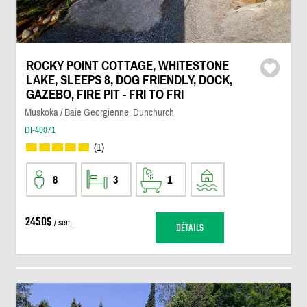
ROCKY POINT COTTAGE, WHITESTONE
LAKE, SLEEPS 8, DOG FRIENDLY, DOCK,
GAZEBO, FIRE PIT - FRI TO FRI
Muskoka / Baie Georgienne, Dunchurch
DI-40071
(1)
8
3
1
2450$
/ sem.
DÉTAILS