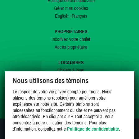
Politique de confidentialité
Gérer mes cookies
English
|
Français
PROPRIÉTAIRES
Inscrivez votre chalet
Accès propriétaire
LOCATAIRES
Chalets à louer
Chalets à vendre
Nous utilisons des témoins
Dernières inscriptions
Le respect de votre vie privée compte pour nous. Nous
Offres spéciales
utilisons des témoins (cookies) pour améliorer votre
Mes favoris
expérience sur notre site. Certains témoins sont
nécessaires au fonctionnement du site et ne peuvent pas
être désactivés. En cliquant sur « Tout accepter », vous
consentez à notre utilisation des témoins. Pour plus
d’information, consultez notre
Politique de confidentialité
.
SUIVEZ-NOUS SUR