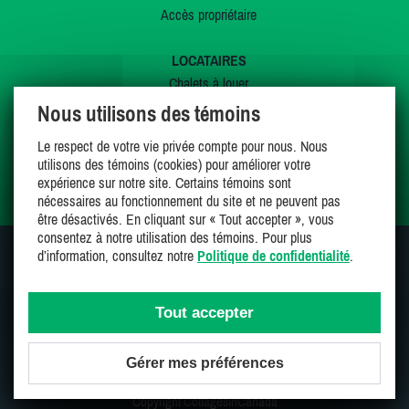
Accès propriétaire
LOCATAIRES
Chalets à louer
Chalets à vendre
Nous utilisons des témoins
Dernières inscriptions
Le respect de votre vie privée compte pour nous. Nous
Offres spéciales
utilisons des témoins (cookies) pour améliorer votre
Mes favoris
expérience sur notre site. Certains témoins sont
nécessaires au fonctionnement du site et ne peuvent pas
être désactivés. En cliquant sur « Tout accepter », vous
consentez à notre utilisation des témoins. Pour plus
d’information, consultez notre
Politique de confidentialité
.
SUIVEZ-NOUS SUR
Tout accepter
Gérer mes préférences
Une entreprise 100% canadienne et fière de l'être
Copyright CottagesInCanada