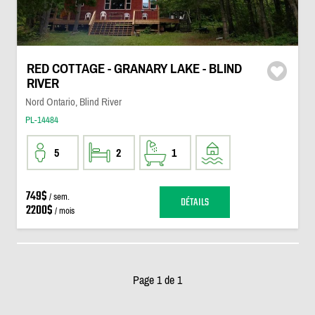
RED COTTAGE - GRANARY LAKE - BLIND
RIVER
Nord Ontario, Blind River
PL-14484
5
2
1
749$
/ sem.
DÉTAILS
2200$
/ mois
Page 1 de 1