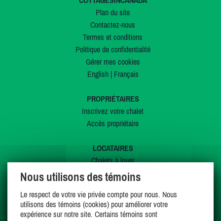
COTTAGESINCANADA
Plan du site
Contactez-nous
Termes et conditions
Politique de confidentialité
Gérer mes cookies
English
|
Français
PROPRIÉTAIRES
Inscrivez votre chalet
Accès propriétaire
LOCATAIRES
Chalets à louer
Chalets à vendre
Nous utilisons des témoins
Dernières inscriptions
Le respect de votre vie privée compte pour nous. Nous
Offres spéciales
utilisons des témoins (cookies) pour améliorer votre
Mes favoris
expérience sur notre site. Certains témoins sont