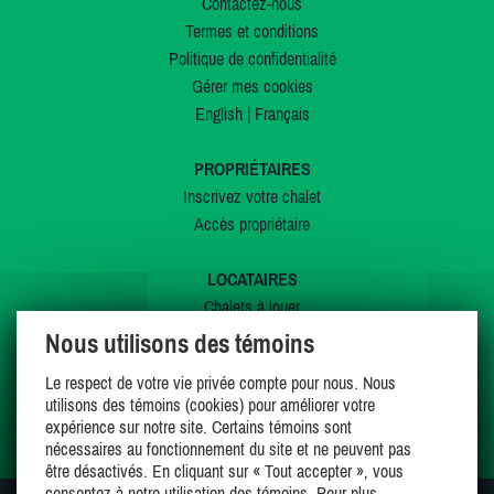
Contactez-nous
Termes et conditions
Politique de confidentialité
Gérer mes cookies
English
|
Français
PROPRIÉTAIRES
Inscrivez votre chalet
Accès propriétaire
LOCATAIRES
Chalets à louer
Chalets à vendre
Nous utilisons des témoins
Dernières inscriptions
Le respect de votre vie privée compte pour nous. Nous
Offres spéciales
utilisons des témoins (cookies) pour améliorer votre
Mes favoris
expérience sur notre site. Certains témoins sont
nécessaires au fonctionnement du site et ne peuvent pas
être désactivés. En cliquant sur « Tout accepter », vous
consentez à notre utilisation des témoins. Pour plus