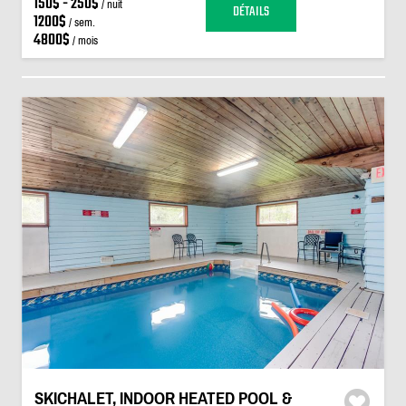
150$ - 250$
/ nuit
DÉTAILS
1200$
/ sem.
4800$
/ mois
SKICHALET, INDOOR HEATED POOL &