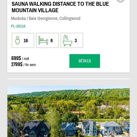
SAUNA WALKING DISTANCE TO THE BLUE
MOUNTAIN VILLAGE
Muskoka / Baie Georgienne, Collingwood
PL-28216
16
8
3
699$
/ nuit
DÉTAILS
2799$
/ fin sem.