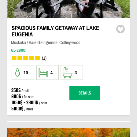
SPACIOUS FAMILY GETAWAY AT LAKE
EUGENIA
Muskoka / Baie Georgienne, Collingwood
GL-32083
(1)
10
4
3
350$
/ nuit
DÉTAILS
600$
/ fin sem.
1850$ - 2800$
/ sem.
5000$
/ mois