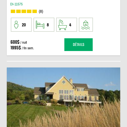
DI-11575
(8)
20
8
4
600$
/ nuit
DÉTAILS
1995$
/ fin sem.