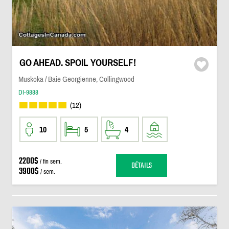
GO AHEAD. SPOIL YOURSELF!
Muskoka / Baie Georgienne, Collingwood
DI-9888
(12)
10
5
4
2200$
/ fin sem.
DÉTAILS
3900$
/ sem.