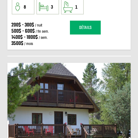
8
3
1
200$ - 300$
/ nuit
DÉTAILS
500$ - 600$
/ fin sem.
1400$ - 1800$
/ sem.
3500$
/ mois