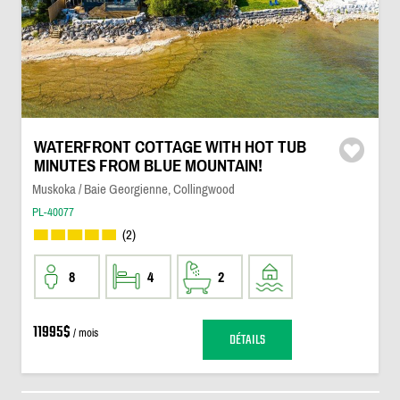
WATERFRONT COTTAGE WITH HOT TUB
MINUTES FROM BLUE MOUNTAIN!
Muskoka / Baie Georgienne, Collingwood
PL-40077
(2)
8
4
2
11995$
/ mois
DÉTAILS