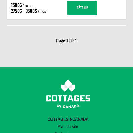
1500$
/ sem.
DÉTAILS
2750$ - 3500$
/ mois
Page 1 de 1
COTTAGESINCANADA
Plan du site