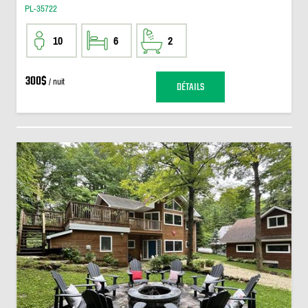
PL-35722
10
6
2
300$
/ nuit
DÉTAILS