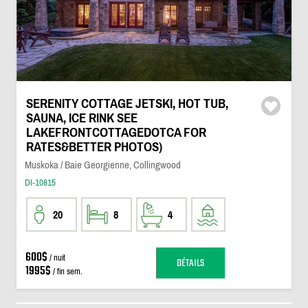
SERENITY COTTAGE JETSKI, HOT TUB,
SAUNA, ICE RINK SEE
LAKEFRONTCOTTAGEDOTCA FOR
RATES&BETTER PHOTOS)
Muskoka / Baie Georgienne, Collingwood
DI-10815
20
8
4
600$
/ nuit
DÉTAILS
1995$
/ fin sem.