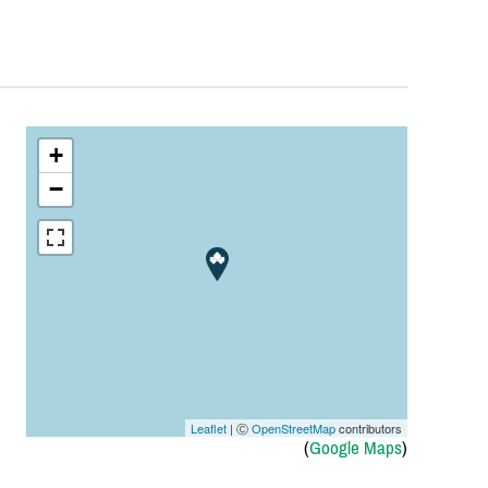
+
−
Leaflet
| Ⓒ
OpenStreetMap
contributors
(
Google Maps
)