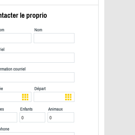
tacter le proprio
om
Nom
iel
rmation courriel
ée
Départ
tes
Enfants
Animaux
2/40
phone