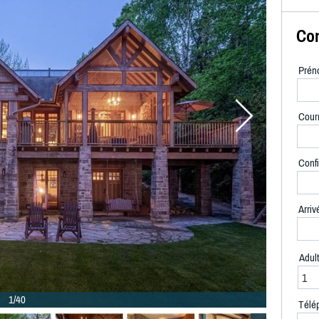
Con
Prén
Courr
Confi
Arriv
Adul
1/40
Télé