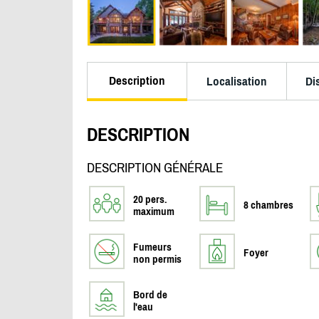
Description
Localisation
Di
DESCRIPTION
DESCRIPTION GÉNÉRALE
20 pers.
8 chambres
maximum
Fumeurs
Foyer
non permis
Bord de
l'eau