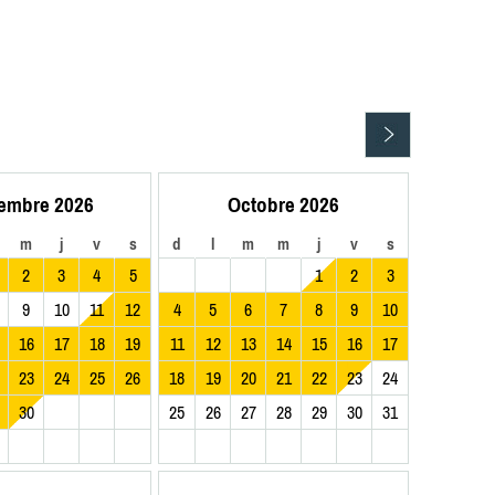
embre 2026
Octobre 2026
m
j
v
s
d
l
m
m
j
v
s
2
3
4
5
1
2
3
9
10
11
12
4
5
6
7
8
9
10
16
17
18
19
11
12
13
14
15
16
17
23
24
25
26
18
19
20
21
22
23
24
30
25
26
27
28
29
30
31