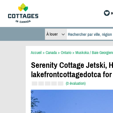
M
À louer
Accueil
>
Canada
>
Ontario
>
Muskoka / Baie Georgien
Serenity Cottage Jetski, H
lakefrontcottagedotca for
(0 évaluation)