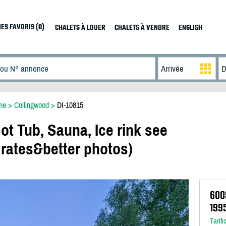
ES FAVORIS (0)
CHALETS À LOUER
CHALETS À VENDRE
ENGLISH
ne
>
Collingwood
>
DI-10815
ot Tub, Sauna, Ice rink see
 rates&better photos)
600
199
Tarifi