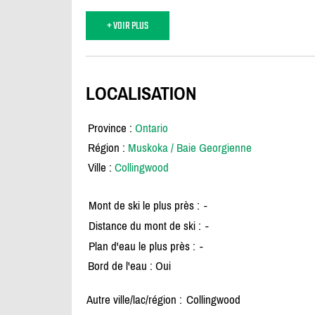
+ VOIR PLUS
LOCALISATION
Province :
Ontario
Région :
Muskoka / Baie Georgienne
Ville :
Collingwood
Mont de ski le plus près :
-
Distance du mont de ski :
-
Plan d'eau le plus près :
-
Bord de l'eau : Oui
Autre ville/lac/région :
Collingwood