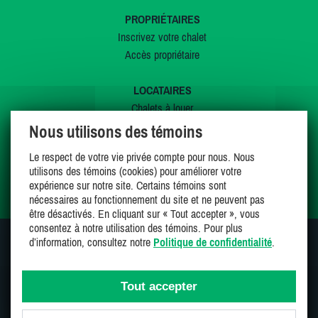
PROPRIÉTAIRES
Inscrivez votre chalet
Accès propriétaire
LOCATAIRES
Chalets à louer
Chalets à vendre
Nous utilisons des témoins
Dernières inscriptions
Le respect de votre vie privée compte pour nous. Nous
Offres spéciales
utilisons des témoins (cookies) pour améliorer votre
Mes favoris
expérience sur notre site. Certains témoins sont
nécessaires au fonctionnement du site et ne peuvent pas
être désactivés. En cliquant sur « Tout accepter », vous
consentez à notre utilisation des témoins. Pour plus
d’information, consultez notre
Politique de confidentialité
.
SUIVEZ-NOUS SUR
Tout accepter