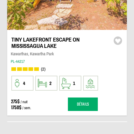
TINY LAKEFRONT ESCAPE ON
MISSISSAGUA LAKE
Kawarthas, Kawartha Park
PL-44217
(2)
4
2
1
275$
/ nuit
DÉTAILS
1750$
/ sem.