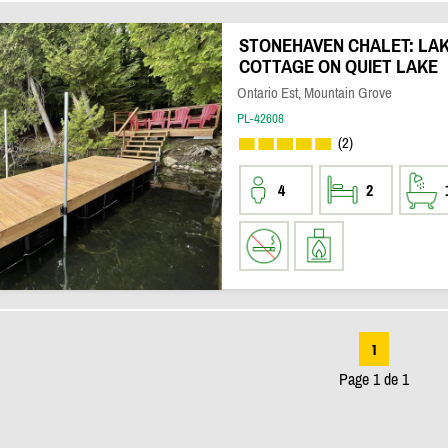
STONEHAVEN CHALET: LA
COTTAGE ON QUIET LAKE
Ontario Est, Mountain Grove
PL-42608
(2)
4
2
1
Page 1 de 1