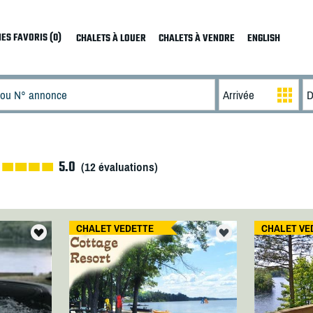
ES FAVORIS (0)
CHALETS À LOUER
CHALETS À VENDRE
ENGLISH
5.0
(
12
évaluations)
CHALET VEDETTE
CHALET VE