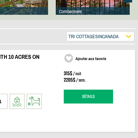
Combermere
TRI COTTAGESINCANADA
TH 10 ACRES ON
Ajouter aux favoris
315$
/ nuit
2205$
/ sem.
DÉTAILS
1