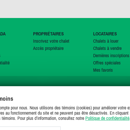
ADA
PROPRIÉTAIRES
LOCATAIRES
Inscrivez votre chalet
Chalets à louer
Accès propriétaire
Chalets à vendre
s
Dernières inscriptions
tialité
Offres spéciales
Mes favoris
émoins
SUIVEZ-NOUS SUR
ompte pour nous. Nous utilisons des témoins (cookies) pour améliorer votre ex
es au fonctionnement du site et ne peuvent pas être désactivés. En cliquant 
s témoins. Pour plus d’information, consultez notre
Politique de confidentialité