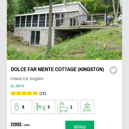
DOLCE FAR NIENTE COTTAGE (KINGSTON)
Ontario Est, Kingston
GL-26579
(12)
6
3
1
2200$
/ sem.
DÉTAILS