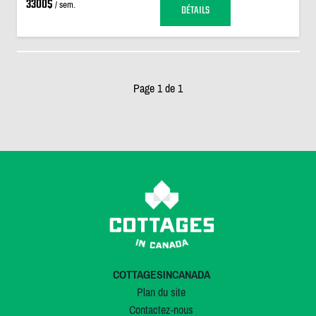
3300$
/ sem.
DÉTAILS
Page 1 de 1
COTTAGESINCANADA
Plan du site
Contactez-nous