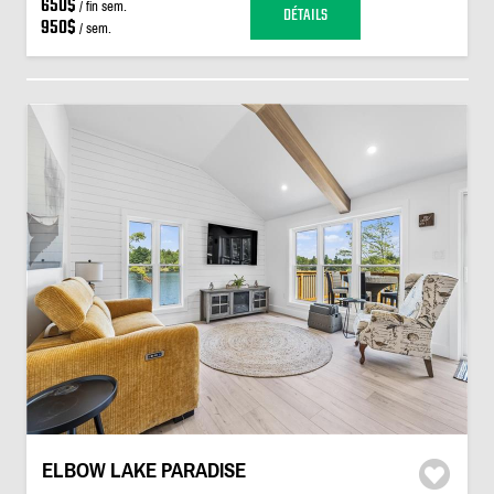
650$
/ fin sem.
DÉTAILS
950$
/ sem.
ELBOW LAKE PARADISE