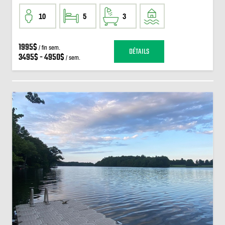
10
5
3
1995$
/ fin sem.
DÉTAILS
3495$ - 4950$
/ sem.