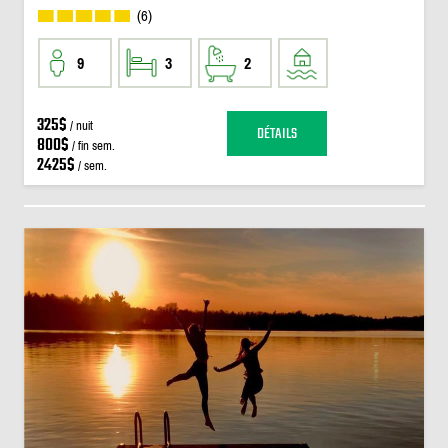
(6)
9
3
2
325$
/ nuit
DÉTAILS
800$
/ fin sem.
2425$
/ sem.