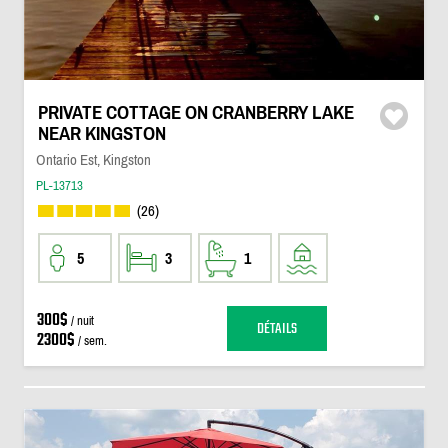
PRIVATE COTTAGE ON CRANBERRY LAKE
NEAR KINGSTON
Ontario Est, Kingston
PL-13713
(26)
5
3
1
300$
/ nuit
DÉTAILS
2300$
/ sem.