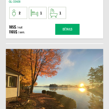
GL-33408
2
1
1
185$
/ nuit
DÉTAILS
1165$
/ sem.