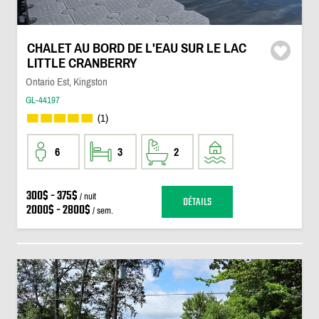
CHALET AU BORD DE L'EAU SUR LE LAC
LITTLE CRANBERRY
Ontario Est, Kingston
GL-44197
(1)
6
3
2
300$ - 375$
/ nuit
DÉTAILS
2000$ - 2800$
/ sem.