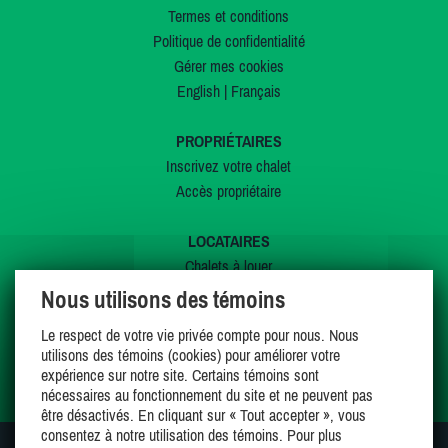
Termes et conditions
Politique de confidentialité
Gérer mes cookies
English
|
Français
PROPRIÉTAIRES
Inscrivez votre chalet
Accès propriétaire
LOCATAIRES
Chalets à louer
Chalets à vendre
Nous utilisons des témoins
Dernières inscriptions
Le respect de votre vie privée compte pour nous. Nous
Offres spéciales
utilisons des témoins (cookies) pour améliorer votre
Mes favoris
expérience sur notre site. Certains témoins sont
nécessaires au fonctionnement du site et ne peuvent pas
être désactivés. En cliquant sur « Tout accepter », vous
consentez à notre utilisation des témoins. Pour plus