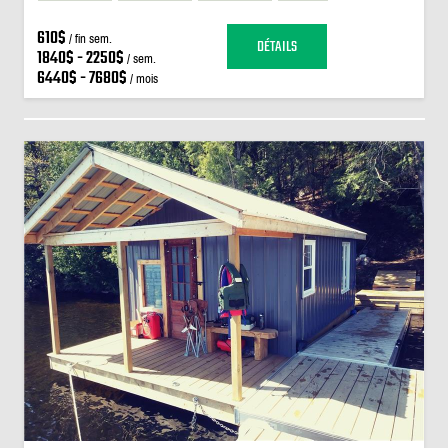
610$
/ fin sem.
DÉTAILS
1840$ - 2250$
/ sem.
6440$ - 7680$
/ mois