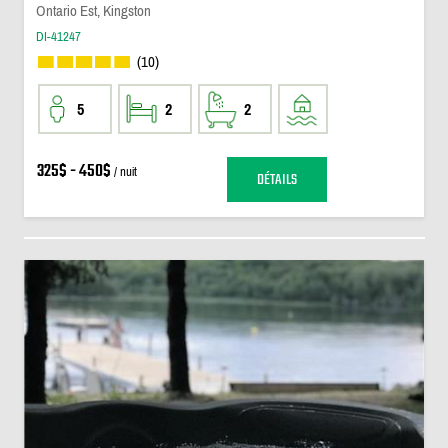
Ontario Est, Kingston
DI-41247
(10)
5
2
2
325$ - 450$
/ nuit
DÉTAILS