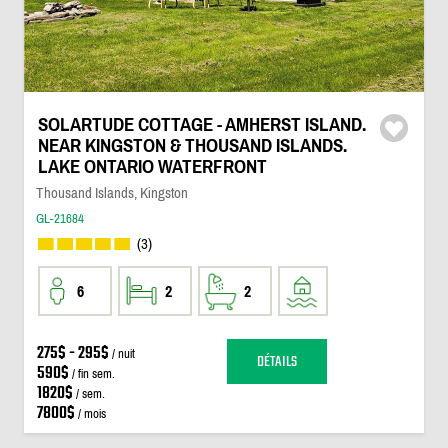
SOLARTUDE COTTAGE - AMHERST ISLAND.
NEAR KINGSTON & THOUSAND ISLANDS.
LAKE ONTARIO WATERFRONT
Thousand Islands, Kingston
GL-21684
(3)
6
2
2
275$ - 295$
/ nuit
DÉTAILS
590$
/ fin sem.
1820$
/ sem.
7800$
/ mois