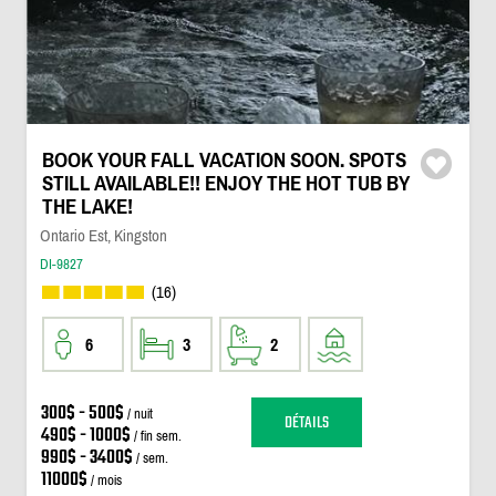
BOOK YOUR FALL VACATION SOON. SPOTS
STILL AVAILABLE!! ENJOY THE HOT TUB BY
THE LAKE!
Ontario Est, Kingston
DI-9827
(16)
6
3
2
300$ - 500$
/ nuit
DÉTAILS
490$ - 1000$
/ fin sem.
990$ - 3400$
/ sem.
11000$
/ mois