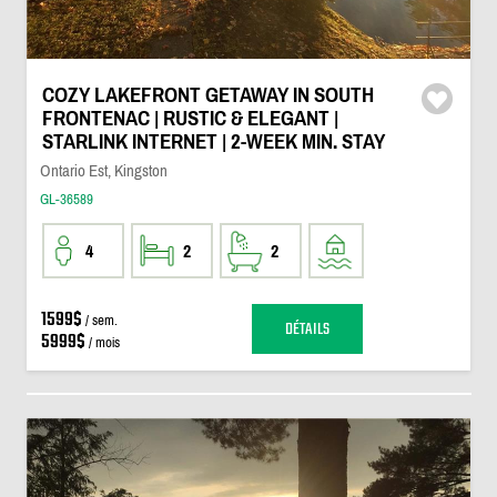
COZY LAKEFRONT GETAWAY IN SOUTH
FRONTENAC | RUSTIC & ELEGANT |
STARLINK INTERNET | 2-WEEK MIN. STAY
Ontario Est, Kingston
GL-36589
4
2
2
1599$
/ sem.
DÉTAILS
5999$
/ mois