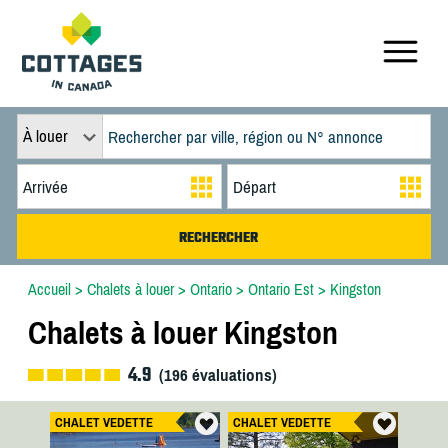
À louer
Accueil
>
Chalets à louer
>
Ontario
>
Ontario Est
>
Kingston
Chalets à louer Kingston
4.9
(
196
évaluations)
CHALET VEDETTE
CHALET VEDETTE