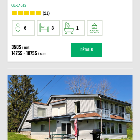
GL-14512
(21)
6
3
1
350$
/ nuit
DÉTAILS
1475$ - 1875$
/ sem.