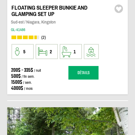
FLOATING SLEEPER BUNKIE AND
GLAMPING SET UP
Sud-est / Niagara, Kingston
GL-41486
(2)
5
2
1
200$ - 335$
/ nuit
DÉTAILS
500$
/ fin sem.
1500$
/ sem.
4000$
/ mois