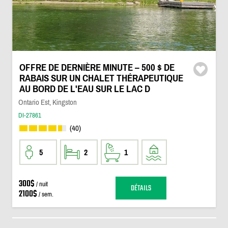
OFFRE DE DERNIÈRE MINUTE – 500 $ DE
RABAIS SUR UN CHALET THÉRAPEUTIQUE
AU BORD DE L'EAU SUR LE LAC D
Ontario Est, Kingston
DI-27861
(40)
5
2
1
300$
/ nuit
DÉTAILS
2100$
/ sem.