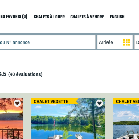
ES FAVORIS (0)
CHALETS À LOUER
CHALETS À VENDRE
ENGLISH
4.5
(
40
évaluations)
CHALET VEDETTE
CHALET VE