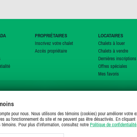
ADA
PROPRIÉTAIRES
LOCATAIRES
Inscrivez votre chalet
Chalets à louer
Accès propriétaire
Chalets à vendre
s
Dernières inscriptions
tialité
Offres spéciales
Mes favoris
émoins
SUIVEZ-NOUS SUR
ompte pour nous. Nous utilisons des témoins (cookies) pour améliorer votre ex
es au fonctionnement du site et ne peuvent pas être désactivés. En cliquant 
s témoins. Pour plus d’information, consultez notre
Politique de confidentialité