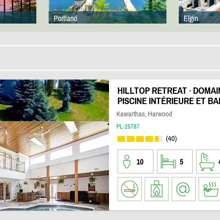
Portland
Elgin
HILLTOP RETREAT · DOMAI
PISCINE INTÉRIEURE ET B
Kawarthas, Harwood
PL-25787
(40)
10
5