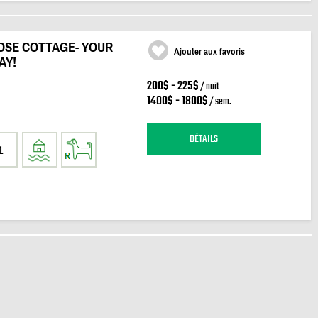
OSE COTTAGE- YOUR
Ajouter aux favoris
AY!
200$ - 225$
/ nuit
1400$ - 1800$
/ sem.
DÉTAILS
1