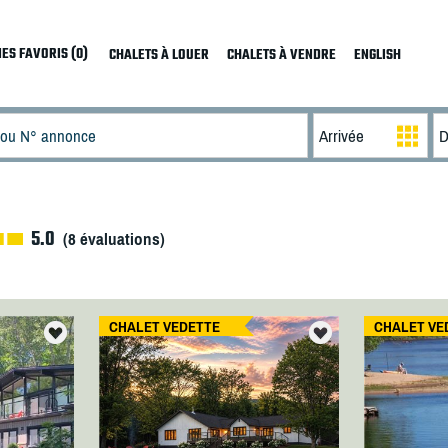
ES FAVORIS (0)
CHALETS À LOUER
CHALETS À VENDRE
ENGLISH
5.0
(
8
évaluations)
CHALET VEDETTE
CHALET VE