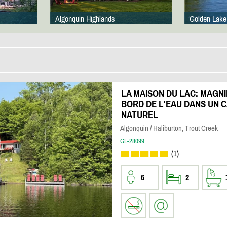
Algonquin Highlands
Golden Lake
LA MAISON DU LAC: MAGNI
BORD DE L'EAU DANS UN C
NATUREL
Algonquin / Haliburton, Trout Creek
GL-28099
(1)
6
2