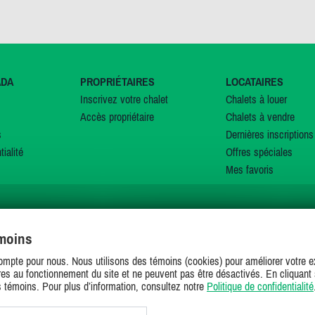
ADA
PROPRIÉTAIRES
LOCATAIRES
Inscrivez votre chalet
Chalets à louer
Accès propriétaire
Chalets à vendre
s
Dernières inscriptions
tialité
Offres spéciales
Mes favoris
émoins
SUIVEZ-NOUS SUR
ompte pour nous. Nous utilisons des témoins (cookies) pour améliorer votre ex
es au fonctionnement du site et ne peuvent pas être désactivés. En cliquant 
s témoins. Pour plus d’information, consultez notre
Politique de confidentialité