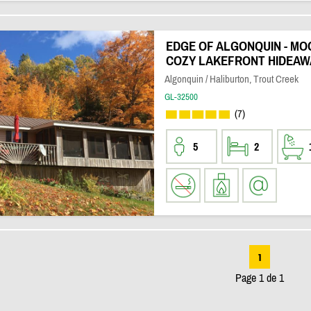
EDGE OF ALGONQUIN - MO
COZY LAKEFRONT HIDEAW
Algonquin / Haliburton, Trout Creek
GL-32500
(7)
5
2
1
Page 1 de 1