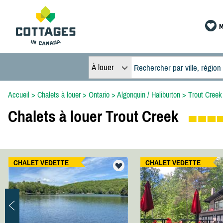
M
À louer
Accueil
>
Chalets à louer
>
Ontario
>
Algonquin / Haliburton
>
Trout Creek
Chalets à louer Trout Creek
CHALET VEDETTE
CHALET VEDETTE