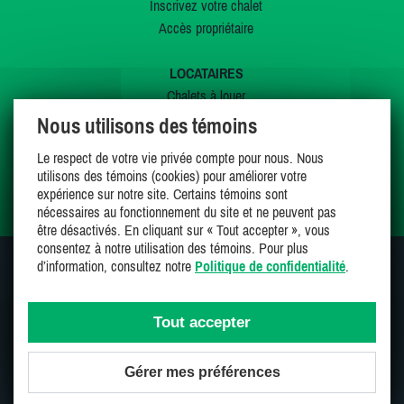
Inscrivez votre chalet
Accès propriétaire
LOCATAIRES
Chalets à louer
Chalets à vendre
Nous utilisons des témoins
Dernières inscriptions
Le respect de votre vie privée compte pour nous. Nous
Offres spéciales
utilisons des témoins (cookies) pour améliorer votre
Mes favoris
expérience sur notre site. Certains témoins sont
nécessaires au fonctionnement du site et ne peuvent pas
être désactivés. En cliquant sur « Tout accepter », vous
consentez à notre utilisation des témoins. Pour plus
d’information, consultez notre
Politique de confidentialité
.
SUIVEZ-NOUS SUR
Tout accepter
Gérer mes préférences
Une entreprise 100% canadienne et fière de l'être