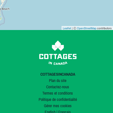
Leaflet
| Ⓒ
OpenStreetMap
contributors
COTTAGESINCANADA
Plan du site
Contactez-nous
Termes et conditions
Politique de confidentialité
Gérer mes cookies
English
|
Français