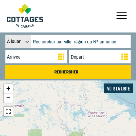
À louer
+
VOIR LA LISTE
−