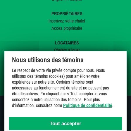
PROPRIÉTAIRES
Inscrivez votre chalet
Accès propriétaire
LOCATAIRES
Chalets à louer
Chalets à vendre
Nous utilisons des témoins
Dernières inscriptions
Le respect de votre vie privée compte pour nous. Nous
Offres spéciales
utilisons des témoins (cookies) pour améliorer votre
Mes favoris
expérience sur notre site. Certains témoins sont
nécessaires au fonctionnement du site et ne peuvent pas
être désactivés. En cliquant sur « Tout accepter », vous
consentez à notre utilisation des témoins. Pour plus
d’information, consultez notre
Politique de confidentialité
.
SUIVEZ-NOUS SUR
Tout accepter