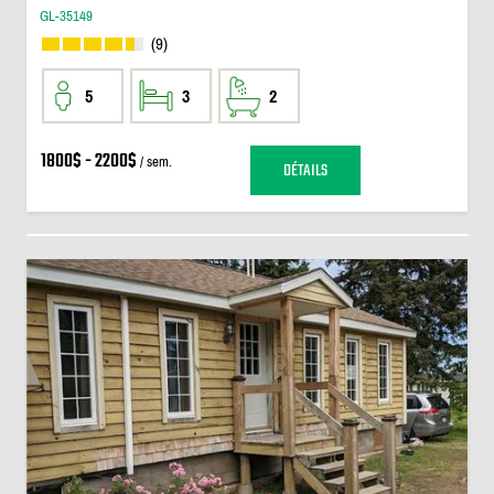
GL-35149
(9)
5
3
2
1800$ - 2200$
/ sem.
DÉTAILS