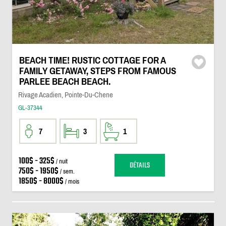
BEACH TIME! RUSTIC COTTAGE FOR A
FAMILY GETAWAY, STEPS FROM FAMOUS
PARLEE BEACH BEACH.
Rivage Acadien, Pointe-Du-Chene
GL-37344
7
3
1
100$ - 325$
/ nuit
DÉTAILS
750$ - 1950$
/ sem.
1850$ - 8000$
/ mois