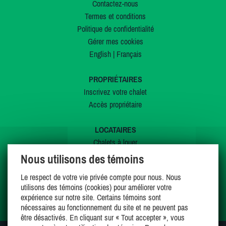
Contactez-nous
Termes et conditions
Politique de confidentialité
Gérer mes cookies
English
|
Français
PROPRIÉTAIRES
Inscrivez votre chalet
Accès propriétaire
LOCATAIRES
Chalets à louer
Chalets à vendre
Nous utilisons des témoins
Dernières inscriptions
Le respect de votre vie privée compte pour nous. Nous
Offres spéciales
utilisons des témoins (cookies) pour améliorer votre
Mes favoris
expérience sur notre site. Certains témoins sont
nécessaires au fonctionnement du site et ne peuvent pas
être désactivés. En cliquant sur « Tout accepter », vous