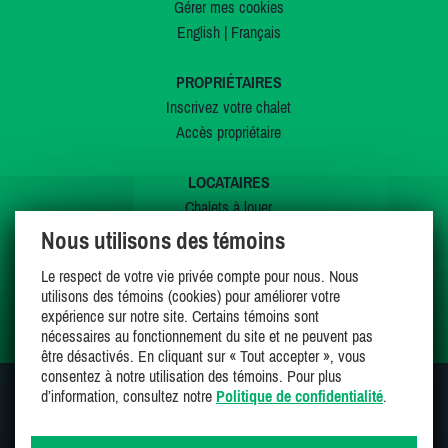
Gérer mes cookies
English
|
Français
PROPRIÉTAIRES
Inscrivez votre chalet
Accès propriétaire
LOCATAIRES
Chalets à louer
Chalets à vendre
Nous utilisons des témoins
Dernières inscriptions
Le respect de votre vie privée compte pour nous. Nous
Offres spéciales
utilisons des témoins (cookies) pour améliorer votre
Mes favoris
expérience sur notre site. Certains témoins sont
nécessaires au fonctionnement du site et ne peuvent pas
être désactivés. En cliquant sur « Tout accepter », vous
consentez à notre utilisation des témoins. Pour plus
d’information, consultez notre
Politique de confidentialité
.
SUIVEZ-NOUS SUR