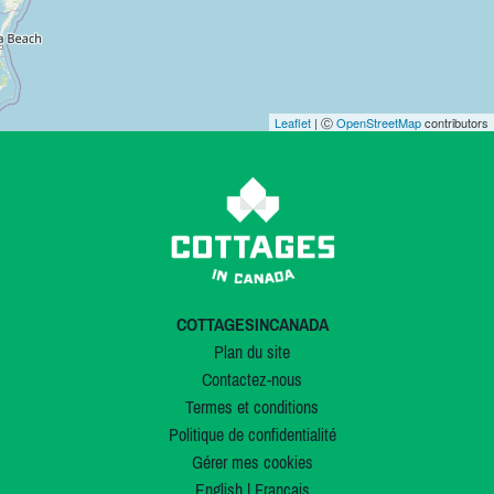
Leaflet
| Ⓒ
OpenStreetMap
contributors
COTTAGESINCANADA
Plan du site
Contactez-nous
Termes et conditions
Politique de confidentialité
Gérer mes cookies
English
|
Français