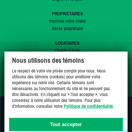
PROPRIÉTAIRES
Inscrivez votre chalet
Accès propriétaire
LOCATAIRES
Chalets à louer
Chalets à vendre
Nous utilisons des témoins
Dernières inscriptions
Le respect de votre vie privée compte pour nous. Nous
Offres spéciales
utilisons des témoins (cookies) pour améliorer votre
Mes favoris
expérience sur notre site. Certains témoins sont
nécessaires au fonctionnement du site et ne peuvent pas
être désactivés. En cliquant sur « Tout accepter », vous
consentez à notre utilisation des témoins. Pour plus
d’information, consultez notre
Politique de confidentialité
.
SUIVEZ-NOUS SUR
Tout accepter