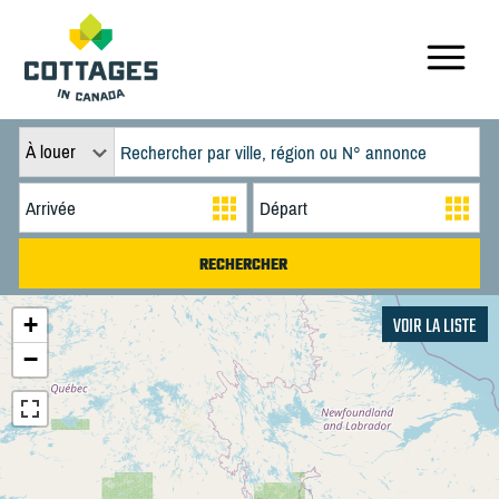
À louer
+
VOIR LA LISTE
−