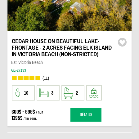
CEDAR HOUSE ON BEAUTIFUL LAKE-
FRONTAGE - 2 ACRES FACING ELK ISLAND
IN VICTORIA BEACH (NON-STRICTED)
Est, Victoria Beach
GL-27133
(11)
10
3
2
600$ - 698$
/ nuit
DÉTAILS
1395$
/ fin sem.