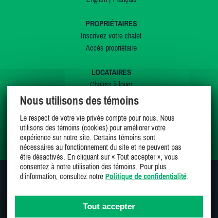
PROPRIÉTAIRES
Inscrivez votre chalet
Accès propriétaire
LOCATAIRES
Chalets à louer
Chalets à vendre
Nous utilisons des témoins
Dernières inscriptions
Le respect de votre vie privée compte pour nous. Nous
Offres spéciales
utilisons des témoins (cookies) pour améliorer votre
Mes favoris
expérience sur notre site. Certains témoins sont
nécessaires au fonctionnement du site et ne peuvent pas
être désactivés. En cliquant sur « Tout accepter », vous
consentez à notre utilisation des témoins. Pour plus
d’information, consultez notre
Politique de confidentialité
.
SUIVEZ-NOUS SUR
Tout accepter