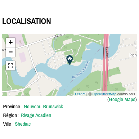
LOCALISATION
+
−
Leaflet
| Ⓒ
OpenStreetMap
contributors
(
Google Maps
)
Province :
Nouveau-Brunswick
Région :
Rivage Acadien
Ville :
Shediac