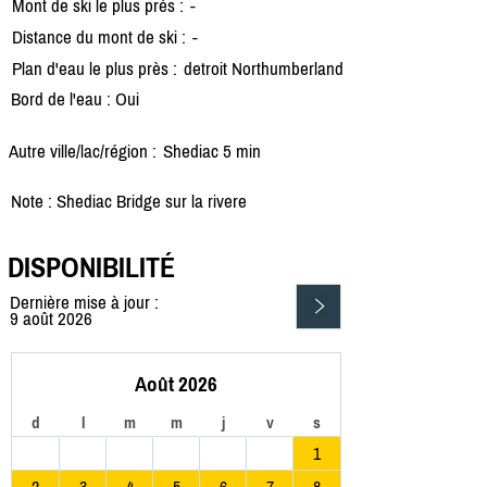
Mont de ski le plus près :
-
Distance du mont de ski :
-
Plan d'eau le plus près :
detroit Northumberland
Bord de l'eau : Oui
Autre ville/lac/région :
Shediac 5 min
Note : Shediac Bridge sur la rivere
DISPONIBILITÉ
Dernière mise à jour :
9 août 2026
Août 2026
d
l
m
m
j
v
s
1